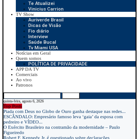
Te Atualizei
Vinicius Carrion
TV Show
Auriverde Brasil
Dicas de Visão
Fio diário
Interview
Saúde Bucal
Tv Miami USA
Notícias em Geral
Quem somos
POLÍTICA DE PRIVACIDADE
APP DA TV
Comerciais
Ao vivo
Patronos
Search
quinta-feira, agosto 6, 2026
Top Posts
Piada com Deus no Globo de Ouro ganha destaque nas redes...
ESCÂNDALO: Empresário famoso leva ‘gaia’ da esposa com
pedreiro e VÍDEO...
O Exército Brasileiro na contramão da modernidade – Paulo
Figueiredo
Robert F. Kennedy Jr. é questionado sobre declarações