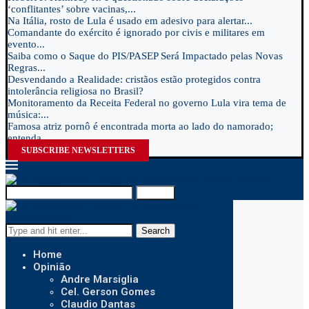
‘conflitantes’ sobre vacinas,...
Na Itália, rosto de Lula é usado em adesivo para alertar...
Comandante do exército é ignorado por civis e militares em
evento...
Saiba como o Saque do PIS/PASEP Será Impactado pelas Novas
Regras...
Desvendando a Realidade: cristãos estão protegidos contra
intolerância religiosa no Brasil?
Monitoramento da Receita Federal no governo Lula vira tema de
música:...
Famosa atriz pornô é encontrada morta ao lado do namorado;
entenda...
SUBSCRIBE NEWSLETTERS
Search
Search
Home
Opinião
Andre Marsiglia
Cel. Gerson Gomes
Claudio Dantas