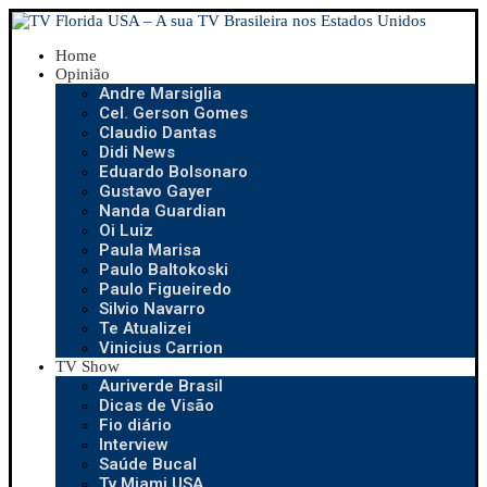
Home
Opinião
Andre Marsiglia
Cel. Gerson Gomes
Claudio Dantas
Didi News
Eduardo Bolsonaro
Gustavo Gayer
Nanda Guardian
Oi Luiz
Paula Marisa
Paulo Baltokoski
Paulo Figueiredo
Silvio Navarro
Te Atualizei
Vinicius Carrion
TV Show
Auriverde Brasil
Dicas de Visão
Fio diário
Interview
Saúde Bucal
Tv Miami USA