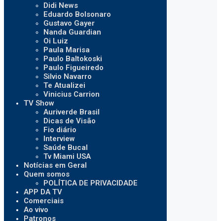
Didi News
Eduardo Bolsonaro
Gustavo Gayer
Nanda Guardian
Oi Luiz
Paula Marisa
Paulo Baltokoski
Paulo Figueiredo
Silvio Navarro
Te Atualizei
Vinicius Carrion
TV Show
Auriverde Brasil
Dicas de Visão
Fio diário
Interview
Saúde Bucal
Tv Miami USA
Notícias em Geral
Quem somos
POLÍTICA DE PRIVACIDADE
APP DA TV
Comerciais
Ao vivo
Patronos