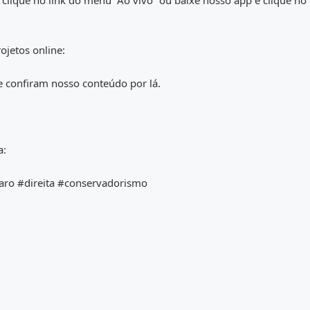
 clique no link do menu “Ao vivo” ou baixe nosso app e clique no 
jetos online:
 e confiram nosso conteúdo por lá.
a:
aro #direita #conservadorismo