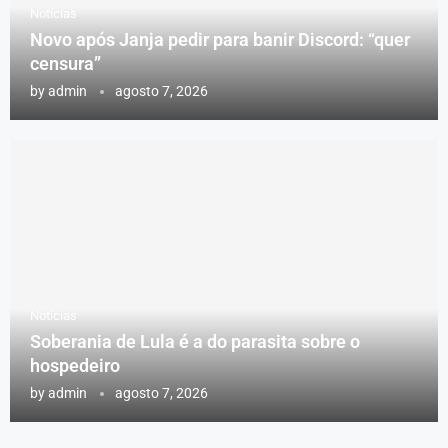
Notícias
Novo após Janja pedir para banir Discord: “quer
censura”
by
admin
agosto 7, 2026
Notícias
Soberania de Lula é a do parasita sobre o
hospedeiro
by
admin
agosto 7, 2026