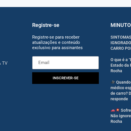
Registre-se
MINUTO
Registre-se para receber
SINTOMAS
atualizações e conteúdo
IGNORADO
exclusivo para assinantes
CARRO PO
O que é a 
A TV
Estado da 
Rocha
INSCREVER-SE
Quando 
médico esp
de carro? 
responde
Sofre
Não ignore
Rocha