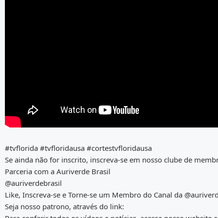
#tvflorida #tvfloridausa #cortestvfloridausa
Se ainda não for inscrito, inscreva-se em nosso clube de membr
Parceria com a Auriverde Brasil
@auriverdebrasil
Like, Inscreva-se e Torne-se um Membro do Canal da @auriverd
Seja nosso patrono, através do link: