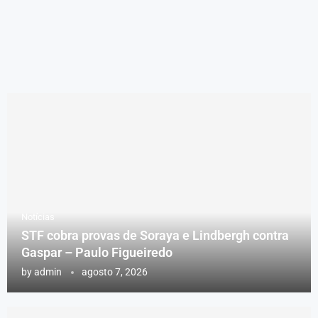
Notícias
STF cobra provas de Soraya e Lindbergh contra
Gaspar – Paulo Figueiredo
by
admin
agosto 7, 2026