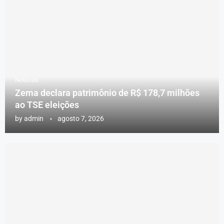
Notícias
Zema declara patrimônio de R$ 178,7 milhões
ao TSE eleições
by
admin
agosto 7, 2026