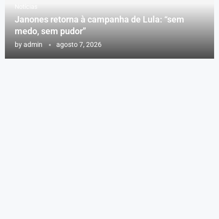
Notícias
Janones retorna à campanha de Lula: “sem
medo, sem pudor”
by
admin
agosto 7, 2026