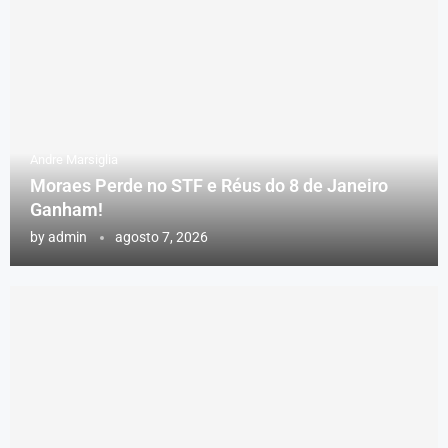
Andre Marsiglia
Moraes Perde no STF e Réus do 8 de Janeiro
Ganham!
by
admin
agosto 7, 2026