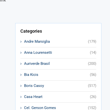
link
Categories
Andre Marsiglia
(179)
Anna Lourensetti
(14)
Auriverde Brasil
(200)
Bia Kicis
(56)
Boris Casoy
(517)
Casa Heart
(26)
Cel. Gerson Gomes
(152)