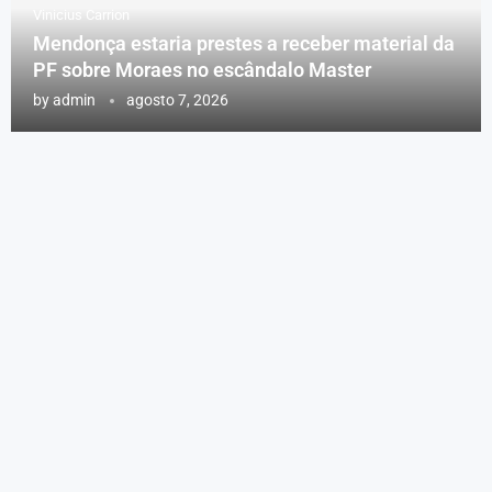
Vinicius Carrion
Mendonça estaria prestes a receber material da
PF sobre Moraes no escândalo Master
by
admin
agosto 7, 2026