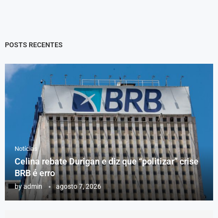
POSTS RECENTES
Notícias
Celina rebate Durigan e diz que “politizar” crise
BRB é erro
by
admin
agosto 7, 2026