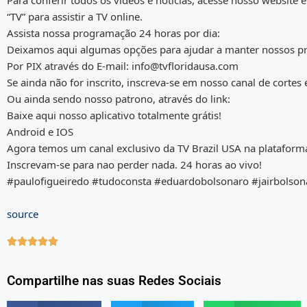
Para conferir todos os vídeos e notícias, acesse nosso website e
“TV” para assistir a TV online.
Assista nossa programação 24 horas por dia:
Deixamos aqui algumas opções para ajudar a manter nossos pro
Por PIX através do E-mail: info@tvfloridausa.com
Se ainda não for inscrito, inscreva-se em nosso canal de cortes
Ou ainda sendo nosso patrono, através do link:
Baixe aqui nosso aplicativo totalmente grátis!
Android e IOS
Agora temos um canal exclusivo da TV Brazil USA na plataform
Inscrevam-se para nao perder nada. 24 horas ao vivo!
#paulofigueiredo #tudoconsta #eduardobolsonaro #jairbolson
source





Compartilhe nas suas Redes Sociais