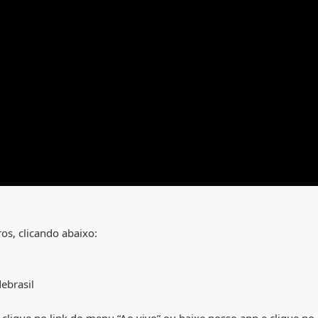
os, clicando abaixo:
ebrasil