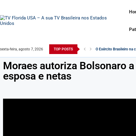
Ho
Pat
sexta-feira, agosto 7, 2026
TOP POSTS
O Exército Brasileiro n
Robert F. Kennedy Jr. é q
Na Itália, rosto de Lula é
Comandante do exército é
Saiba como o Saque do P
Desvendando a Realidade: 
Monitoramento da Receita
Famosa atriz pornô é en
Moraes autoriza Bolsonaro a r
esposa e netas