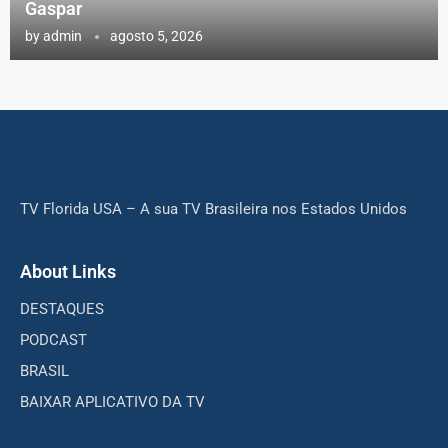
Gaspar
by
admin
agosto 5, 2026
TV Florida USA – A sua TV Brasileira nos Estados Unidos
About Links
DESTAQUES
PODCAST
BRASIL
BAIXAR APLICATIVO DA TV