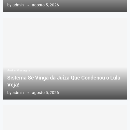
by
admin
agosto 5, 2026
Andre Marsiglia
Sistema Se Vinga da Juíza Que Condenou o Lula
Veja!
by
admin
agosto 5, 2026