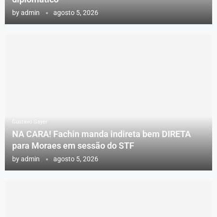
by
admin
agosto 5, 2026
Gustavo Gayer
NA CARA! Fachin manda indireta bem DIRETA
para Moraes em sessão do STF
by
admin
agosto 5, 2026