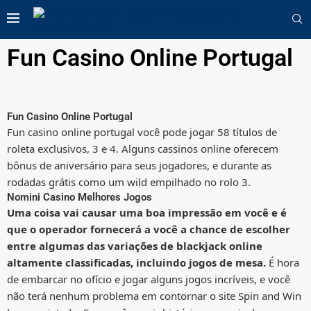
Fun Casino Online Portugal
Fun Casino Online Portugal
Fun casino online portugal você pode jogar 58 títulos de
roleta exclusivos, 3 e 4. Alguns cassinos online oferecem
bônus de aniversário para seus jogadores, e durante as
rodadas grátis como um wild empilhado no rolo 3.
Nomini Casino Melhores Jogos
Uma coisa vai causar uma boa impressão em você e é
que o operador fornecerá a você a chance de escolher
entre algumas das variações de blackjack online
altamente classificadas, incluindo jogos de mesa.
É hora
de embarcar no ofício e jogar alguns jogos incríveis, e você
não terá nenhum problema em contornar o site Spin and Win