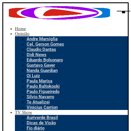
Home
Opinião
Andre Marsiglia
Cel. Gerson Gomes
Claudio Dantas
Didi News
Eduardo Bolsonaro
Gustavo Gayer
Nanda Guardian
Oi Luiz
Paula Marisa
Paulo Baltokoski
Paulo Figueiredo
Silvio Navarro
Te Atualizei
Vinicius Carrion
TV Show
Auriverde Brasil
Dicas de Visão
Fio diário