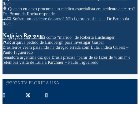
Rocha
🎥 Quando eu devo procurar um médico especialista em acidente de carro?
Dr. Bruno da Rocha responde
🚗💥 Sofreu um acidente de carro? Não ignore os sinais… Dr Bruno da
Rocha
Noticias Recentes
Empregada cita Lulinha como “marido” de Roberta Luchsinger
PGR arquiva pedido de Lindbergh para investigar Gaspar
Brasileiros veem país indo na direção errada com Lula, indica Quaest –
Paulo Figueiredo
Senadora argentina diz que Brasil precisa “parar de se fazer de vítima” e
relembra visita de Lula a Kirchner – Paulo Figueiredo
@2025 TV FLORIDA USA
Facebook
Twitter
Instagram
Home
Opinião
Andre Marsiglia