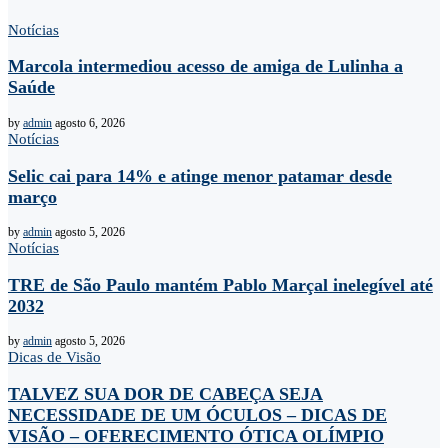
Notícias
Marcola intermediou acesso de amiga de Lulinha a
Saúde
by
admin
agosto 6, 2026
Notícias
Selic cai para 14% e atinge menor patamar desde
março
by
admin
agosto 5, 2026
Notícias
TRE de São Paulo mantém Pablo Marçal inelegível até
2032
by
admin
agosto 5, 2026
Dicas de Visão
TALVEZ SUA DOR DE CABEÇA SEJA
NECESSIDADE DE UM ÓCULOS – DICAS DE
VISÃO – OFERECIMENTO ÓTICA OLÍMPIO