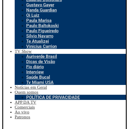
Gustavo Gayer
Nanda Guardian
Oi Luiz
Paula Marisa
Paulo Baltokoski
Paulo Figueiredo
Silvio Navarro
Te Atualizei
Vinicius Carrion
TV Show
Auriverde Brasil
Dicas de Visão
Fio diário
Interview
Saúde Bucal
Tv Miami USA
Notícias em Geral
Quem somos
POLÍTICA DE PRIVACIDADE
APP DA TV
Comerciais
Ao vivo
Patronos