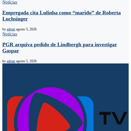
Notícias
Empregada cita Lulinha como “marido” de Roberta
Luchsinger
by
admin
agosto 5, 2026
Notícias
PGR arquiva pedido de Lindbergh para investigar
Gaspar
by
admin
agosto 5, 2026