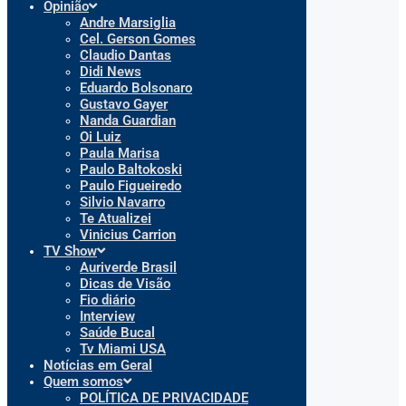
Opinião
Andre Marsiglia
Cel. Gerson Gomes
Claudio Dantas
Didi News
Eduardo Bolsonaro
Gustavo Gayer
Nanda Guardian
Oi Luiz
Paula Marisa
Paulo Baltokoski
Paulo Figueiredo
Silvio Navarro
Te Atualizei
Vinicius Carrion
TV Show
Auriverde Brasil
Dicas de Visão
Fio diário
Interview
Saúde Bucal
Tv Miami USA
Notícias em Geral
Quem somos
POLÍTICA DE PRIVACIDADE