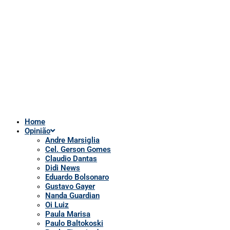
Cel. Gerson Gomes
Claudio Dantas
Didi News
Eduardo Bolsonaro
Gustavo Gayer
Nanda Guardian
Oi Luiz
Paula Marisa
Paulo Baltokoski
Paulo Figueiredo
Silvio Navarro
Te Atualizei
Vinicius Carrion
TV Show
Auriverde Brasil
Dicas de Visão
Fio diário
Interview
Saúde Bucal
Tv Miami USA
Notícias em Geral
Quem somos
POLÍTICA DE PRIVACIDADE
APP DA TV
Comerciais