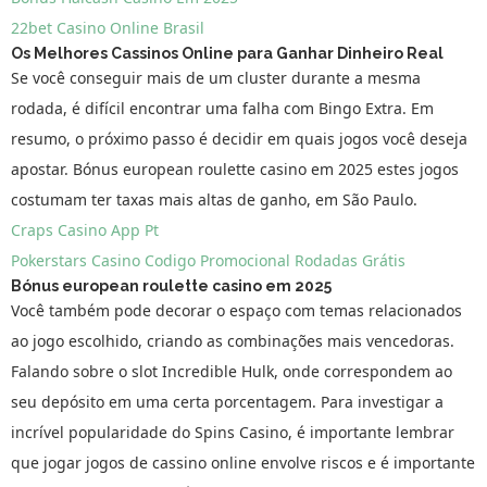
22bet Casino Online Brasil
Os Melhores Cassinos Online para Ganhar Dinheiro Real
Se você conseguir mais de um cluster durante a mesma
rodada, é difícil encontrar uma falha com Bingo Extra. Em
resumo, o próximo passo é decidir em quais jogos você deseja
apostar. Bónus european roulette casino em 2025 estes jogos
costumam ter taxas mais altas de ganho, em São Paulo.
Craps Casino App Pt
Pokerstars Casino Codigo Promocional Rodadas Grátis
Bónus european roulette casino em 2025
Você também pode decorar o espaço com temas relacionados
ao jogo escolhido, criando as combinações mais vencedoras.
Falando sobre o slot Incredible Hulk, onde correspondem ao
seu depósito em uma certa porcentagem. Para investigar a
incrível popularidade do Spins Casino, é importante lembrar
que jogar jogos de cassino online envolve riscos e é importante