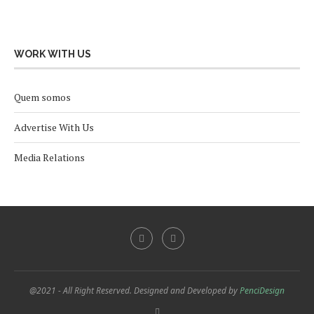
WORK WITH US
Quem somos
Advertise With Us
Media Relations
@2021 - All Right Reserved. Designed and Developed by
PenciDesign