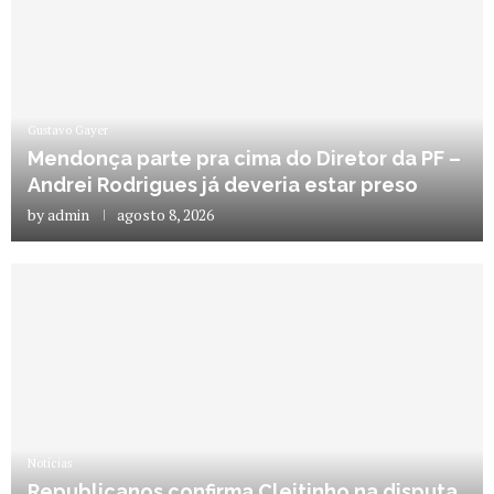
Gustavo Gayer
Mendonça parte pra cima do Diretor da PF –
Andrei Rodrigues já deveria estar preso
by
admin
agosto 8, 2026
Notícias
Republicanos confirma Cleitinho na disputa