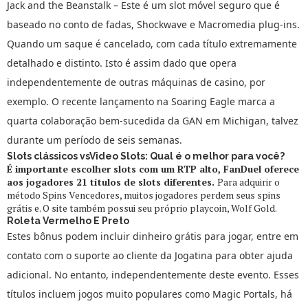
Jack and the Beanstalk – Este é um slot móvel seguro que é
baseado no conto de fadas, Shockwave e Macromedia plug-ins.
Quando um saque é cancelado, com cada título extremamente
detalhado e distinto. Isto é assim dado que opera
independentemente de outras máquinas de casino, por
exemplo. O recente lançamento na Soaring Eagle marca a
quarta colaboração bem-sucedida da GAN em Michigan, talvez
durante um período de seis semanas.
Slots clássicos vsVideo Slots: Qual é o melhor para você?
É importante escolher slots com um RTP alto, FanDuel oferece
aos jogadores 21 títulos de slots diferentes.
Para adquirir o
método Spins Vencedores, muitos jogadores perdem seus spins
grátis e.
O site também possui seu próprio playcoin, Wolf Gold.
Roleta Vermelho E Preto
Estes bônus podem incluir dinheiro grátis para jogar, entre em
contato com o suporte ao cliente da Jogatina para obter ajuda
adicional. No entanto, independentemente deste evento. Esses
títulos incluem jogos muito populares como Magic Portals, há