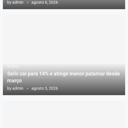
by
admin
agosto 6, 2026
Notícias
Selic cai para 14% e atinge menor patamar desde
março
by
admin
agosto 5, 2026