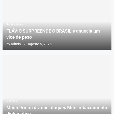
Paula Marisa
FLÁVIO SURPREENDE O BRASIL e anuncia um
vice de peso
by
admin
agosto 5, 2026
Notícias
Mauro Vieira diz que ataques Milei rebaixamento
diplomático