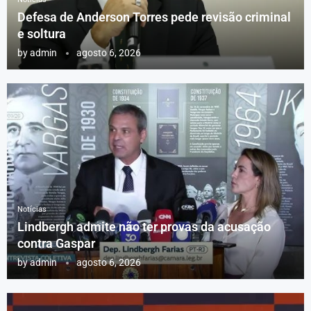
Defesa de Anderson Torres pede revisão criminal
e soltura
by
admin
agosto 6, 2026
Notícias
Lindbergh admite não ter provas da acusação
contra Gaspar
by
admin
agosto 6, 2026