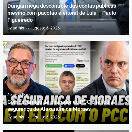
Durigan nega descontrole das contas públicas
mesmo com pacotão eleitoral de Lula – Paulo
Figueiredo
by
admin
agosto 6, 2026
Auriverde Brasil
Coronel amigo de operador do PCC chefiou a
segurança de Alexandre de Moraes
by
admin
agosto 6, 2026