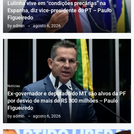
Lulinha vive em “condições precárias” na
Espanha, diz vice-presidente do PT – Paulo
Figueiredo
by
admin
agosto 6, 2026
Notícias
Ex-governador e deputado do MT são alvos da PF
por desvio de mais de R$ 300 milhões – Paulo
Figueiredo
by
admin
agosto 6, 2026