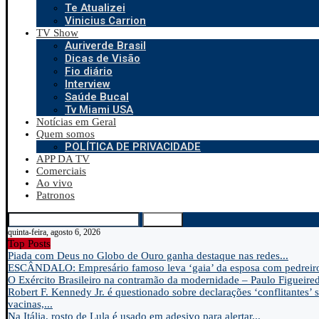
Te Atualizei
Vinicius Carrion
TV Show
Auriverde Brasil
Dicas de Visão
Fio diário
Interview
Saúde Bucal
Tv Miami USA
Notícias em Geral
Quem somos
POLÍTICA DE PRIVACIDADE
APP DA TV
Comerciais
Ao vivo
Patronos
Search
quinta-feira, agosto 6, 2026
Top Posts
Piada com Deus no Globo de Ouro ganha destaque nas redes...
ESCÂNDALO: Empresário famoso leva ‘gaia’ da esposa com pedreir
O Exército Brasileiro na contramão da modernidade – Paulo Figueire
Robert F. Kennedy Jr. é questionado sobre declarações ‘conflitantes’ 
vacinas,...
Na Itália, rosto de Lula é usado em adesivo para alertar...