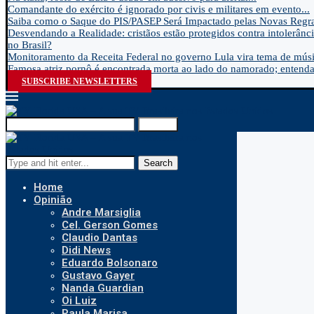
Comandante do exército é ignorado por civis e militares em evento...
Saiba como o Saque do PIS/PASEP Será Impactado pelas Novas Regra
Desvendando a Realidade: cristãos estão protegidos contra intolerânci
no Brasil?
Monitoramento da Receita Federal no governo Lula vira tema de músic
Famosa atriz pornô é encontrada morta ao lado do namorado; entenda.
SUBSCRIBE NEWSLETTERS
Search
Search
Home
Opinião
Andre Marsiglia
Cel. Gerson Gomes
Claudio Dantas
Didi News
Eduardo Bolsonaro
Gustavo Gayer
Nanda Guardian
Oi Luiz
Paula Marisa