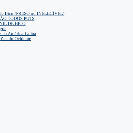
ca de Bico (PRESO ou INELEGÍVEL)
ra SÃO TODOS PUTS
IL DE BICO
gos
e na América Latina
ções do Ocidente