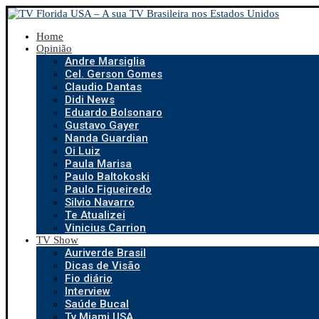
Home
Opinião
Andre Marsiglia
Cel. Gerson Gomes
Claudio Dantas
Didi News
Eduardo Bolsonaro
Gustavo Gayer
Nanda Guardian
Oi Luiz
Paula Marisa
Paulo Baltokoski
Paulo Figueiredo
Silvio Navarro
Te Atualizei
Vinicius Carrion
TV Show
Auriverde Brasil
Dicas de Visão
Fio diário
Interview
Saúde Bucal
Tv Miami USA