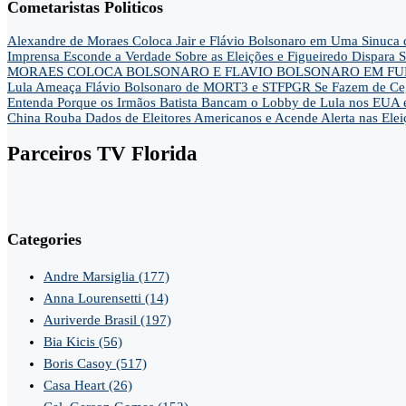
Cometaristas Politicos
Alexandre de Moraes Coloca Jair e Flávio Bolsonaro em Uma Sinu
Imprensa Esconde a Verdade Sobre as Eleições e Figueiredo Dispa
MORAES COLOCA BOLSONARO E FLAVIO BOLSONARO EM FUN
Lula Ameaça Flávio Bolsonaro de MORT3 e STFPGR Se Fazem de Ce
Entenda Porque os Irmãos Batista Bancam o Lobby de Lula nos EUA 
China Rouba Dados de Eleitores Americanos e Acende Alerta nas Elei
Parceiros TV Florida
Categories
Andre Marsiglia
(177)
Anna Lourensetti
(14)
Auriverde Brasil
(197)
Bia Kicis
(56)
Boris Casoy
(517)
Casa Heart
(26)