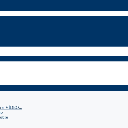
o e VÍDEO...
do
sobre