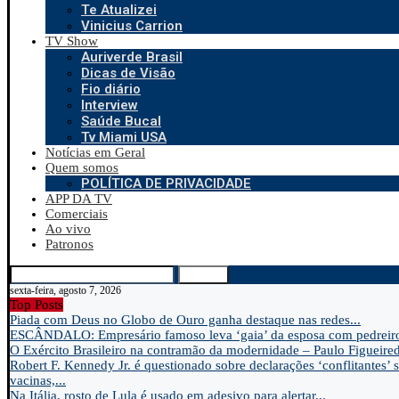
Te Atualizei
Vinicius Carrion
TV Show
Auriverde Brasil
Dicas de Visão
Fio diário
Interview
Saúde Bucal
Tv Miami USA
Notícias em Geral
Quem somos
POLÍTICA DE PRIVACIDADE
APP DA TV
Comerciais
Ao vivo
Patronos
Search
sexta-feira, agosto 7, 2026
Top Posts
Piada com Deus no Globo de Ouro ganha destaque nas redes...
ESCÂNDALO: Empresário famoso leva ‘gaia’ da esposa com pedreir
O Exército Brasileiro na contramão da modernidade – Paulo Figueire
Robert F. Kennedy Jr. é questionado sobre declarações ‘conflitantes’ 
vacinas,...
Na Itália, rosto de Lula é usado em adesivo para alertar...