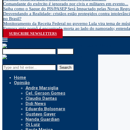
Comandante do exército é ignorado por civis e militares em evento...
Saiba como o Saque do PIS/PASEP Será Impactado pelas Novas Regra
Desvendando a Realidade: cristãos estão protegidos contra intolerânci
no Brasil?
Monitoramento da Receita Federal no governo Lula vira tema de músic
Famosa atriz pornô é encontrada morta ao lado do namorado; entenda.
SUBSCRIBE NEWSLETTERS
Search
Search
Home
Opinião
Andre Marsiglia
Cel. Gerson Gomes
Claudio Dantas
Didi News
Eduardo Bolsonaro
Gustavo Gayer
Nanda Guardian
Oi Luiz
Paula Marisa