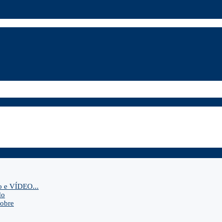
o e VÍDEO...
do
sobre