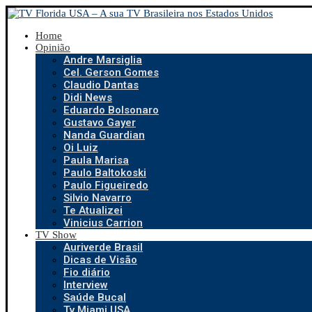
Home
Opinião
Andre Marsiglia
Cel. Gerson Gomes
Claudio Dantas
Didi News
Eduardo Bolsonaro
Gustavo Gayer
Nanda Guardian
Oi Luiz
Paula Marisa
Paulo Baltokoski
Paulo Figueiredo
Silvio Navarro
Te Atualizei
Vinicius Carrion
TV Show
Auriverde Brasil
Dicas de Visão
Fio diário
Interview
Saúde Bucal
Tv Miami USA