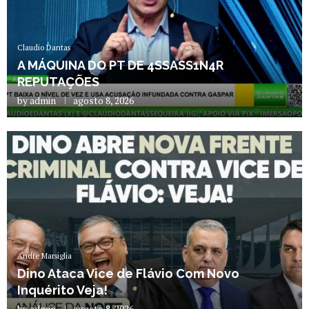
Claudio Dantas
A MÁQUINA DO PT DE 4SSASS1N4R
REPUTAÇÕES
by
admin
agosto 8, 2026
Andre Marsiglia
Dino Ataca Vice de Flávio Com Novo
Inquérito Veja!
by
admin
agosto 8, 2026