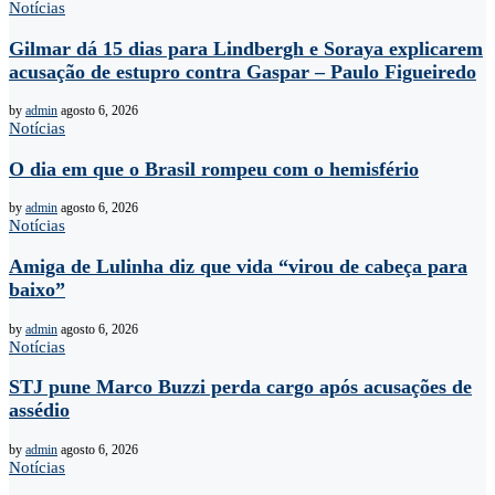
Notícias
Gilmar dá 15 dias para Lindbergh e Soraya explicarem
acusação de estupro contra Gaspar – Paulo Figueiredo
by
admin
agosto 6, 2026
Notícias
O dia em que o Brasil rompeu com o hemisfério
by
admin
agosto 6, 2026
Notícias
Amiga de Lulinha diz que vida “virou de cabeça para
baixo”
by
admin
agosto 6, 2026
Notícias
STJ pune Marco Buzzi perda cargo após acusações de
assédio
by
admin
agosto 6, 2026
Notícias