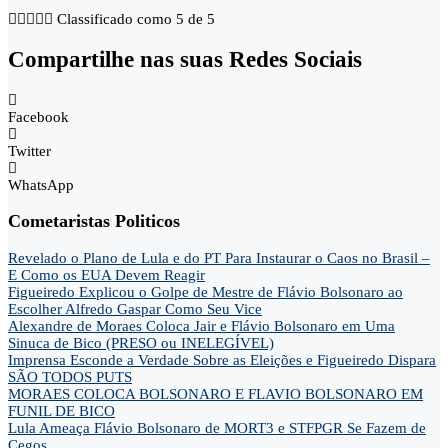





Classificado como 5 de 5
Compartilhe nas suas Redes Sociais
Facebook
Twitter
WhatsApp
Cometaristas Politicos
Revelado o Plano de Lula e do PT Para Instaurar o Caos no Brasil –
E Como os EUA Devem Reagir
Figueiredo Explicou o Golpe de Mestre de Flávio Bolsonaro ao
Escolher Alfredo Gaspar Como Seu Vice
Alexandre de Moraes Coloca Jair e Flávio Bolsonaro em Uma
Sinuca de Bico (PRESO ou INELEGÍVEL)
Imprensa Esconde a Verdade Sobre as Eleições e Figueiredo Dispara
SÃO TODOS PUTS
MORAES COLOCA BOLSONARO E FLAVIO BOLSONARO EM
FUNIL DE BICO
Lula Ameaça Flávio Bolsonaro de MORT3 e STFPGR Se Fazem de
Cegos