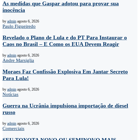
As medidas que Gaspar adotou para provar sua
inocência
by
admin
agosto 6, 2026
Paulo Figueiredo
Revelado o Plano de Lula e do PT Para Instaurar o
Caos no Brasil – E Como os EUA Devem Reagir
by
admin
agosto 6, 2026
Andre Marsiglia
Moraes Faz Confissão Explosiva Em Jantar Secreto
Para Lula!
by
admin
agosto 6, 2026
Notícias
Guerra na Ucrânia impulsiona importação de diesel
russo
by
admin
agosto 6, 2026
Comerciais
SEU TOYOTA NOVO OU SEMINOVO MAIS