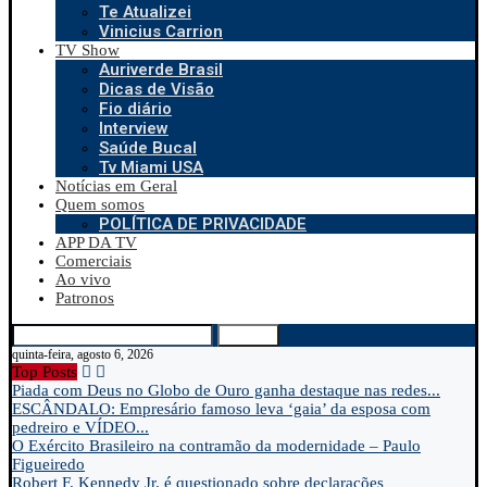
Te Atualizei
Vinicius Carrion
TV Show
Auriverde Brasil
Dicas de Visão
Fio diário
Interview
Saúde Bucal
Tv Miami USA
Notícias em Geral
Quem somos
POLÍTICA DE PRIVACIDADE
APP DA TV
Comerciais
Ao vivo
Patronos
Search
quinta-feira, agosto 6, 2026
Top Posts
Piada com Deus no Globo de Ouro ganha destaque nas redes...
ESCÂNDALO: Empresário famoso leva ‘gaia’ da esposa com
pedreiro e VÍDEO...
O Exército Brasileiro na contramão da modernidade – Paulo
Figueiredo
Robert F. Kennedy Jr. é questionado sobre declarações