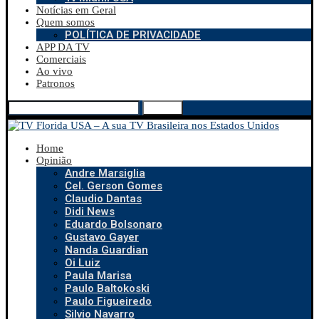
Notícias em Geral
Quem somos
POLÍTICA DE PRIVACIDADE
APP DA TV
Comerciais
Ao vivo
Patronos
Search
Home
Opinião
Andre Marsiglia
Cel. Gerson Gomes
Claudio Dantas
Didi News
Eduardo Bolsonaro
Gustavo Gayer
Nanda Guardian
Oi Luiz
Paula Marisa
Paulo Baltokoski
Paulo Figueiredo
Silvio Navarro