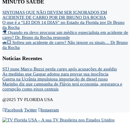
MINUTO SAÚDE
SINTOMAS QUE NÃO DEVEM SER IGNORADOS EM
ACIDENTE DE CARRO POR DR BRUNO DA ROCHA
O que é a “LEI DOS 14 DIAS” no Estado da Florida por Dr Bruno
da Rocha
🎥 Quando eu devo procurar um médico especialista em acidente de
carro? Dr. Bruno da Rocha responde
🚗💥 Sofreu um acidente de carro? Não ignore os sinais… Dr Bruno
da Rocha
Noticias Recentes
STJ pune Marco Buzzi perda cargo após acusações de assédio
As medidas que Gaspar adotou para provar sua inocência
Guerra na Ucrânia impulsiona importação de diesel russo
Marinho diz que campanha de Flávio terá economia, segurança e
corrupção como eixos centrais
@2025 TV FLORIDA USA
Facebook
Twitter
Instagram