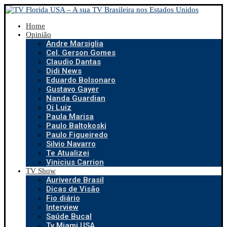
Home
Opinião
Andre Marsiglia
Cel. Gerson Gomes
Claudio Dantas
Didi News
Eduardo Bolsonaro
Gustavo Gayer
Nanda Guardian
Oi Luiz
Paula Marisa
Paulo Baltokoski
Paulo Figueiredo
Silvio Navarro
Te Atualizei
Vinicius Carrion
TV Show
Auriverde Brasil
Dicas de Visão
Fio diário
Interview
Saúde Bucal
Tv Miami USA