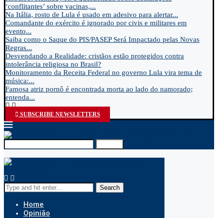
‘conflitantes’ sobre vacinas,...
Na Itália, rosto de Lula é usado em adesivo para alertar...
Comandante do exército é ignorado por civis e militares em
evento...
Saiba como o Saque do PIS/PASEP Será Impactado pelas Novas
Regras...
Desvendando a Realidade: cristãos estão protegidos contra
intolerância religiosa no Brasil?
Monitoramento da Receita Federal no governo Lula vira tema de
música:...
Famosa atriz pornô é encontrada morta ao lado do namorado;
entenda...
SUBSCRIBE NEWSLETTERS
Search
Search
Home
Opinião