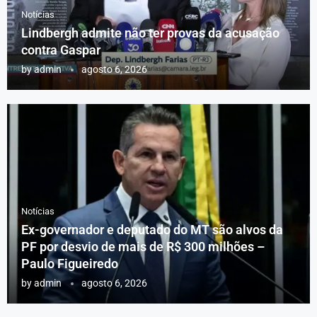
Notícias
Lindbergh admite não ter provas da acusação
contra Gaspar
by
admin
agosto 6, 2026
Notícias
Ex-governador e deputado do MT são alvos da
PF por desvio de mais de R$ 300 milhões –
Paulo Figueiredo
by
admin
agosto 6, 2026