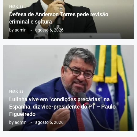
Notícias
Defesa de Anderson Torres pede revisão
criminal e soltura
by
admin
agosto 6, 2026
Notícias
Lulinha vive em “condições precárias” na
Espanha, diz vice-presidente do PT – Paulo
Figueiredo
by
admin
agosto 6, 2026