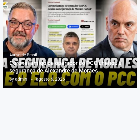
Auriverde Brasil
Coronel amigo de operador do PCC chefiou a
segurança de Alexandre de Moraes
by
admin
agosto 6, 2026