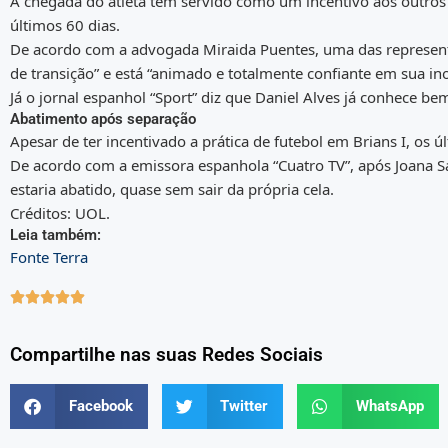
A chegada do atleta tem servido como um incentivo aos outros
últimos 60 dias.
De acordo com a advogada Miraida Puentes, uma das represen
de transição” e está “animado e totalmente confiante em sua in
Já o jornal espanhol “Sport” diz que Daniel Alves já conhece bem 
Abatimento após separação
Apesar de ter incentivado a prática de futebol em Brians I, os ú
De acordo com a emissora espanhola “Cuatro TV”, após Joana S
estaria abatido, quase sem sair da própria cela.
Créditos: UOL.
Leia também:
Fonte Terra





Compartilhe nas suas Redes Sociais
Facebook
Twitter
WhatsApp