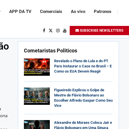
APP DA TV
Comerciais
Ao vivo
Patronos
SUBSCRIBE NEWSLETTERS
são
Cometaristas Politicos
Revelado o Plano de Lula e do PT
Para Instaurar o Caos no Brasil – E
Como os EUA Devem Reagir
Figueiredo Explicou o Golpe de
Mestre de Flávio Bolsonaro ao
Escolher Alfredo Gaspar Como Seu
Vice
a
lona
Alexandre de Moraes Coloca Jair e
Flávio Bolsonaro em Uma Sinuca