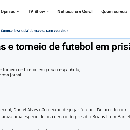
Opinião
TV Show
Notícias em Geral
Quem somos
a contramão da modernidade – Paulo Figueiredo
uestionado sobre declarações ‘conflitantes’ sobre vacinas,...
 usado em adesivo para alertar...
 ignorado por civis e militares em evento...
IS/PASEP Será Impactado pelas Novas Regras...
cristãos estão protegidos contra intolerância religiosa no Brasil?
 Federal no governo Lula vira tema de música:...
contrada morta ao lado do namorado; entenda...
s e torneio de futebol em pri
xual, Daniel Alves não deixou de jogar futebol. De acordo com 
organiza uma espécie de liga dentro do presídio Brians I, em Barce