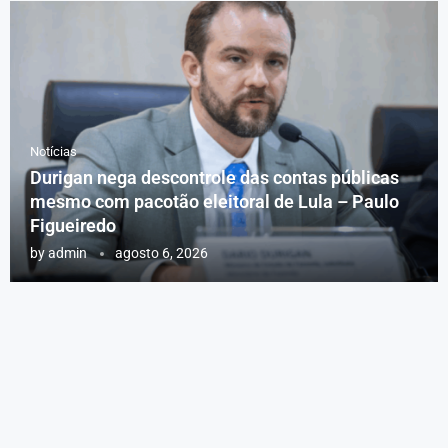
Notícias
Durigan nega descontrole das contas públicas
mesmo com pacotão eleitoral de Lula – Paulo
Figueiredo
by
admin
agosto 6, 2026