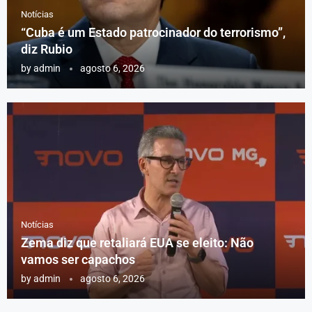
Notícias
“Cuba é um Estado patrocinador do terrorismo”,
diz Rubio
by
admin
agosto 6, 2026
Notícias
Zema diz que retaliará EUA se eleito: Não
vamos ser capachos
by
admin
agosto 6, 2026