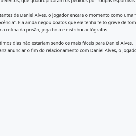
 detentos, que quadruplicaram os pedidos por roupas esportivas
tantes de Daniel Alves, o jogador encara o momento como uma “
ocência”. Ela ainda negou boatos que ele tenha feito greve de fom
a rotina da prisão, joga bola e distribui autógrafos.
ltimos dias não estariam sendo os mais fáceis para Daniel Alves.
anz anunciar o fim do relacionamento com Daniel Alves, o jogad