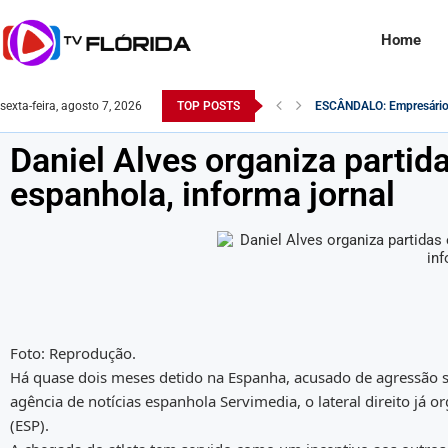
Home
sexta-feira, agosto 7, 2026
TOP POSTS
O Exército Brasileiro n
Robert F. Kennedy Jr. é q
Na Itália, rosto de Lula é
Comandante do exército é
Saiba como o Saque do P
Desvendando a Realidade: 
Monitoramento da Receita
Famosa atriz pornô é en
Daniel Alves organiza partida
espanhola, informa jornal
Foto: Reprodução.
Há quase dois meses detido na Espanha, acusado de agressão se
agência de notícias espanhola Servimedia, o lateral direito já 
(ESP).