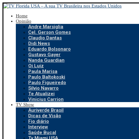
Home
Opinião
Andre Marsiglia
Cel. Gerson Gomes
Claudio Dantas
Didi News
Eduardo Bolsonaro
Gustavo Gayer
Nanda Guardian
Oi Luiz
Paula Marisa
Paulo Baltokoski
Paulo Figueiredo
Silvio Navarro
Te Atualizei
Vinicius Carrion
TV Show
Auriverde Brasil
Dicas de Visão
Fio diário
Interview
Saúde Bucal
Tv Miami USA