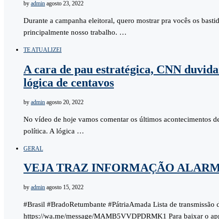
by
admin
agosto 23, 2022
Durante a campanha eleitoral, quero mostrar pra vocês os bastid
principalmente nosso trabalho. …
TE ATUALIZEI
A cara de pau estratégica, CNN duvida
lógica de centavos
by
admin
agosto 20, 2022
No vídeo de hoje vamos comentar os últimos acontecimentos des
política. A lógica …
GERAL
VEJA TRAZ INFORMAÇÃO ALARM
by
admin
agosto 15, 2022
#Brasil #BradoRetumbante #PátriaAmada Lista de transmissão
https://wa.me/message/MAMB5VVDPDRMK1 Para baixar o ap