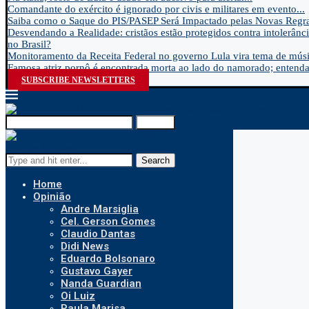
Comandante do exército é ignorado por civis e militares em evento...
Saiba como o Saque do PIS/PASEP Será Impactado pelas Novas Regra
Desvendando a Realidade: cristãos estão protegidos contra intolerânci
no Brasil?
Monitoramento da Receita Federal no governo Lula vira tema de músic
Famosa atriz pornô é encontrada morta ao lado do namorado; entenda.
SUBSCRIBE NEWSLETTERS
Search
Search
Home
Opinião
Andre Marsiglia
Cel. Gerson Gomes
Claudio Dantas
Didi News
Eduardo Bolsonaro
Gustavo Gayer
Nanda Guardian
Oi Luiz
Paula Marisa