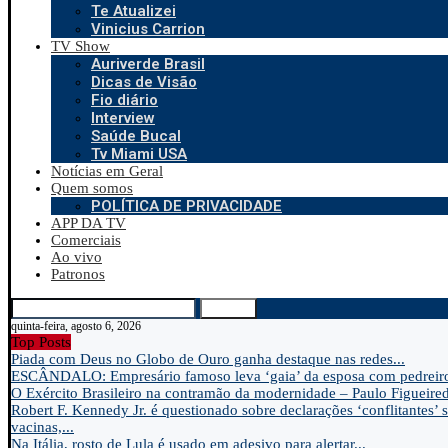
Te Atualizei
Vinicius Carrion
TV Show
Auriverde Brasil
Dicas de Visão
Fio diário
Interview
Saúde Bucal
Tv Miami USA
Notícias em Geral
Quem somos
POLÍTICA DE PRIVACIDADE
APP DA TV
Comerciais
Ao vivo
Patronos
Search
quinta-feira, agosto 6, 2026
Top Posts
Piada com Deus no Globo de Ouro ganha destaque nas redes...
ESCÂNDALO: Empresário famoso leva ‘gaia’ da esposa com pedreir
O Exército Brasileiro na contramão da modernidade – Paulo Figueire
Robert F. Kennedy Jr. é questionado sobre declarações ‘conflitantes’ 
vacinas,...
Na Itália, rosto de Lula é usado em adesivo para alertar...