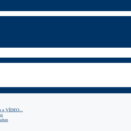
o e VÍDEO...
do
sobre