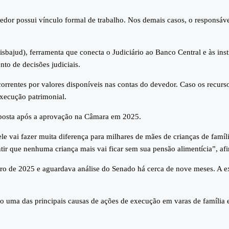
dor possui vínculo formal de trabalho. Nos demais casos, o responsável
isbajud), ferramenta que conecta o Judiciário ao Banco Central e às ins
nto de decisões judiciais.
recorrentes por valores disponíveis nas contas do devedor. Caso os recu
execução patrimonial.
oposta após a aprovação na Câmara em 2025.
le vai fazer muita diferença para milhares de mães de crianças de família
ntir que nenhuma criança mais vai ficar sem sua pensão alimentícia”, af
 de 2025 e aguardava análise do Senado há cerca de nove meses. A expe
o uma das principais causas de ações de execução em varas de família 