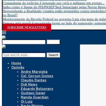
Comandante do exército é ignorado por civis e militares em evento...
Saiba como o Saque do PIS/PASEP Será Impactado pelas Novas Regra
Desvendando a Realidade: cristãos estão protegidos contra intolerânci
no Brasil?
Monitoramento da Receita Federal no governo Lula vira tema de músic
Famosa atriz pornô é encontrada morta ao lado do namorado; entenda.
SUBSCRIBE NEWSLETTERS
Search
Search
Home
Opinião
Andre Marsiglia
Cel. Gerson Gomes
Claudio Dantas
Didi News
Eduardo Bolsonaro
Gustavo Gayer
Nanda Guardian
Oi Luiz
Paula Marisa