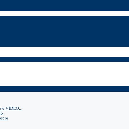
o e VÍDEO...
do
sobre