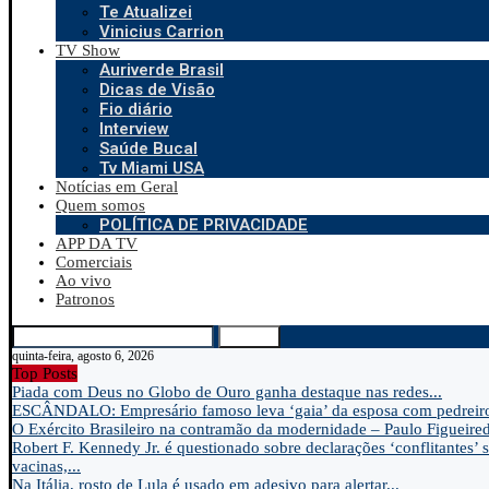
Te Atualizei
Vinicius Carrion
TV Show
Auriverde Brasil
Dicas de Visão
Fio diário
Interview
Saúde Bucal
Tv Miami USA
Notícias em Geral
Quem somos
POLÍTICA DE PRIVACIDADE
APP DA TV
Comerciais
Ao vivo
Patronos
Search
quinta-feira, agosto 6, 2026
Top Posts
Piada com Deus no Globo de Ouro ganha destaque nas redes...
ESCÂNDALO: Empresário famoso leva ‘gaia’ da esposa com pedreir
O Exército Brasileiro na contramão da modernidade – Paulo Figueire
Robert F. Kennedy Jr. é questionado sobre declarações ‘conflitantes’ 
vacinas,...
Na Itália, rosto de Lula é usado em adesivo para alertar...