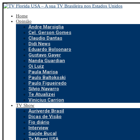
Home
Opinião
Andre Marsiglia
Cel. Gerson Gomes
Claudio Dantas
Didi News
Eduardo Bolsonaro
Gustavo Gayer
Nanda Guardian
Oi Luiz
Paula Marisa
Paulo Baltokoski
Paulo Figueiredo
Silvio Navarro
Te Atualizei
Vinicius Carrion
TV Show
Auriverde Brasil
Dicas de Visão
Fio diário
Interview
Saúde Bucal
Tv Miami USA