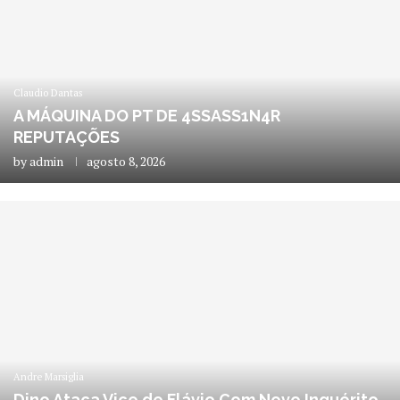
Claudio Dantas
A MÁQUINA DO PT DE 4SSASS1N4R
REPUTAÇÕES
by
admin
agosto 8, 2026
Andre Marsiglia
Dino Ataca Vice de Flávio Com Novo Inquérito