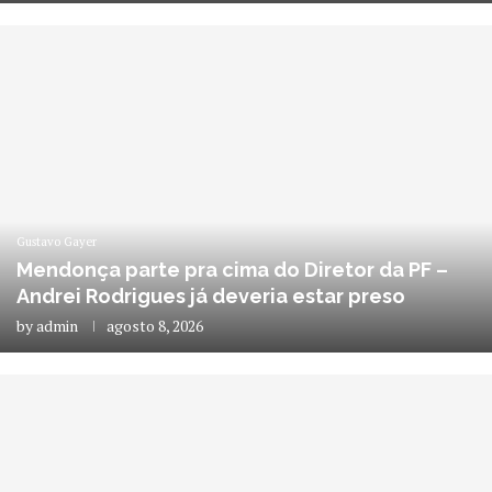
Gustavo Gayer
Mendonça parte pra cima do Diretor da PF –
Andrei Rodrigues já deveria estar preso
by
admin
agosto 8, 2026