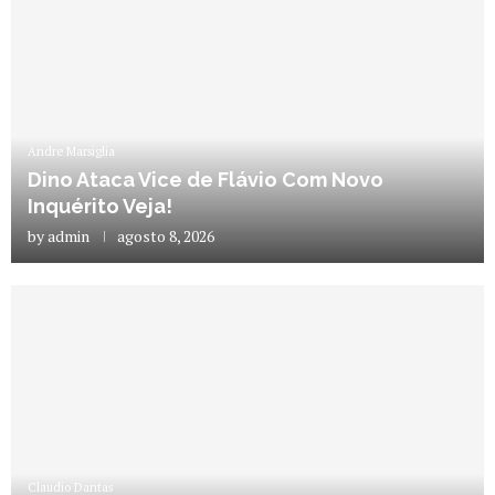
Andre Marsiglia
Dino Ataca Vice de Flávio Com Novo
Inquérito Veja!
by
admin
agosto 8, 2026
Claudio Dantas