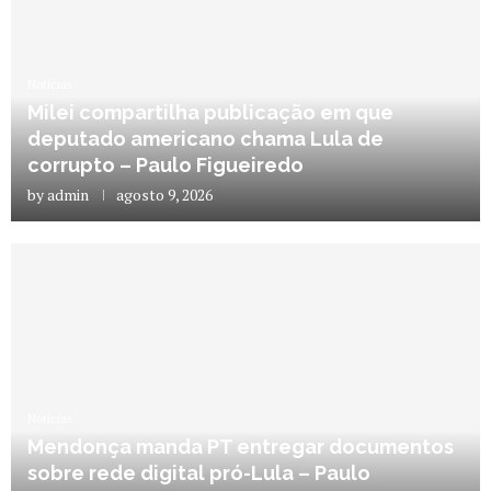
Notícias
Milei compartilha publicação em que
deputado americano chama Lula de
corrupto – Paulo Figueiredo
by
admin
agosto 9, 2026
Notícias
Mendonça manda PT entregar documentos
sobre rede digital pró-Lula – Paulo