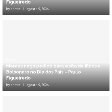
Figueiredo
by
admin
agosto 9, 2026
Notícias
Moraes nega pedido para visita de filhos a
Bolsonaro no Dia dos Pais – Paulo
Figueiredo
by
admin
agosto 9, 2026