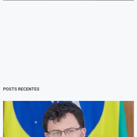
POSTS RECENTES