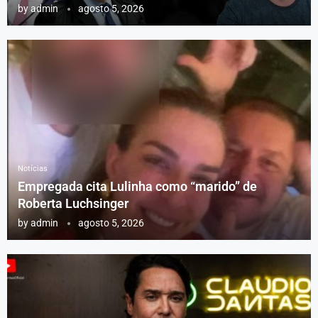
by
admin
agosto 5, 2026
Notícias
Empregada cita Lulinha como “marido” de
Roberta Luchsinger
by
admin
agosto 5, 2026