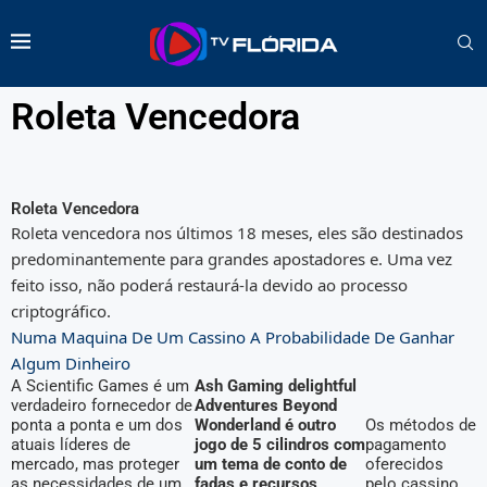
Roleta Vencedora
Roleta Vencedora
Roleta vencedora nos últimos 18 meses, eles são destinados
predominantemente para grandes apostadores e. Uma vez
feito isso, não poderá restaurá-la devido ao processo
criptográfico.
Numa Maquina De Um Cassino A Probabilidade De Ganhar
Algum Dinheiro
A Scientific Games é um
Ash Gaming delightful
verdadeiro fornecedor de
Adventures Beyond
ponta a ponta e um dos
Wonderland é outro
Os métodos de
atuais líderes de
jogo de 5 cilindros com
pagamento
mercado, mas proteger
um tema de conto de
oferecidos
as necessidades de um
fadas e recursos
pelo cassino