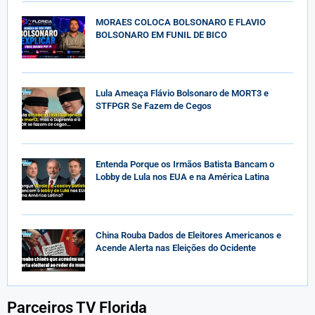
MORAES COLOCA BOLSONARO E FLAVIO
BOLSONARO EM FUNIL DE BICO
Lula Ameaça Flávio Bolsonaro de MORT3 e
STFPGR Se Fazem de Cegos
Entenda Porque os Irmãos Batista Bancam o
Lobby de Lula nos EUA e na América Latina
China Rouba Dados de Eleitores Americanos e
Acende Alerta nas Eleições do Ocidente
Parceiros TV Florida