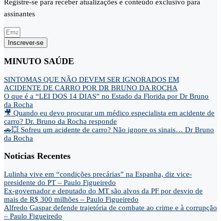
Registre-se para receber atualizações e conteúdo exclusivo para
assinantes
Inscrever-se
MINUTO SAÚDE
SINTOMAS QUE NÃO DEVEM SER IGNORADOS EM
ACIDENTE DE CARRO POR DR BRUNO DA ROCHA
O que é a “LEI DOS 14 DIAS” no Estado da Florida por Dr Bruno
da Rocha
🎥 Quando eu devo procurar um médico especialista em acidente de
carro? Dr. Bruno da Rocha responde
🚗💥 Sofreu um acidente de carro? Não ignore os sinais… Dr Bruno
da Rocha
Noticias Recentes
Lulinha vive em “condições precárias” na Espanha, diz vice-
presidente do PT – Paulo Figueiredo
Ex-governador e deputado do MT são alvos da PF por desvio de
mais de R$ 300 milhões – Paulo Figueiredo
Alfredo Gaspar defende trajetória de combate ao crime e à corrupção
– Paulo Figueiredo