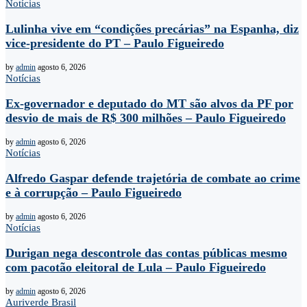
Notícias
Lulinha vive em “condições precárias” na Espanha, diz
vice-presidente do PT – Paulo Figueiredo
by
admin
agosto 6, 2026
Notícias
Ex-governador e deputado do MT são alvos da PF por
desvio de mais de R$ 300 milhões – Paulo Figueiredo
by
admin
agosto 6, 2026
Notícias
Alfredo Gaspar defende trajetória de combate ao crime
e à corrupção – Paulo Figueiredo
by
admin
agosto 6, 2026
Notícias
Durigan nega descontrole das contas públicas mesmo
com pacotão eleitoral de Lula – Paulo Figueiredo
by
admin
agosto 6, 2026
Auriverde Brasil