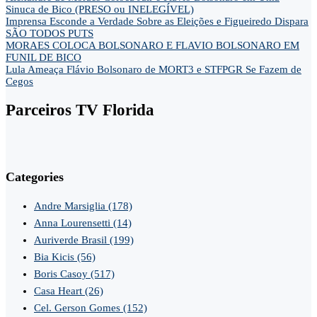
Sinuca de Bico (PRESO ou INELEGÍVEL)
Imprensa Esconde a Verdade Sobre as Eleições e Figueiredo Dispara
SÃO TODOS PUTS
MORAES COLOCA BOLSONARO E FLAVIO BOLSONARO EM
FUNIL DE BICO
Lula Ameaça Flávio Bolsonaro de MORT3 e STFPGR Se Fazem de
Cegos
Parceiros TV Florida
Categories
Andre Marsiglia
(178)
Anna Lourensetti
(14)
Auriverde Brasil
(199)
Bia Kicis
(56)
Boris Casoy
(517)
Casa Heart
(26)
Cel. Gerson Gomes
(152)