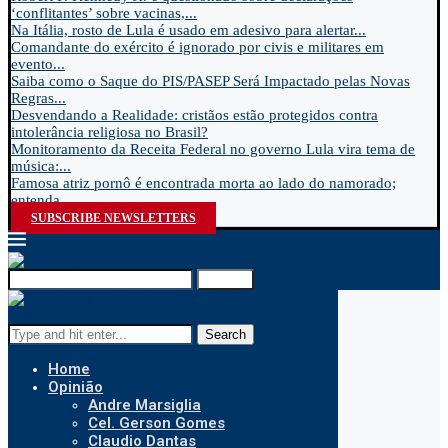
‘conflitantes’ sobre vacinas,...
Na Itália, rosto de Lula é usado em adesivo para alertar...
Comandante do exército é ignorado por civis e militares em
evento...
Saiba como o Saque do PIS/PASEP Será Impactado pelas Novas
Regras...
Desvendando a Realidade: cristãos estão protegidos contra
intolerância religiosa no Brasil?
Monitoramento da Receita Federal no governo Lula vira tema de
música:...
Famosa atriz pornô é encontrada morta ao lado do namorado;
entenda...
SUBSCRIBE NEWSLETTERS
Search
Search
Home
Opinião
Andre Marsiglia
Cel. Gerson Gomes
Claudio Dantas