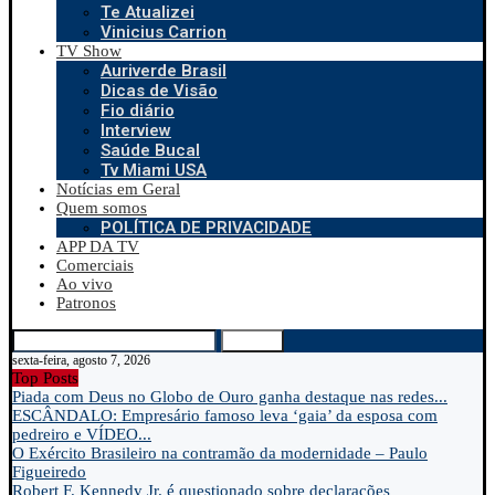
Te Atualizei
Vinicius Carrion
TV Show
Auriverde Brasil
Dicas de Visão
Fio diário
Interview
Saúde Bucal
Tv Miami USA
Notícias em Geral
Quem somos
POLÍTICA DE PRIVACIDADE
APP DA TV
Comerciais
Ao vivo
Patronos
Search
sexta-feira, agosto 7, 2026
Top Posts
Piada com Deus no Globo de Ouro ganha destaque nas redes...
ESCÂNDALO: Empresário famoso leva ‘gaia’ da esposa com
pedreiro e VÍDEO...
O Exército Brasileiro na contramão da modernidade – Paulo
Figueiredo
Robert F. Kennedy Jr. é questionado sobre declarações