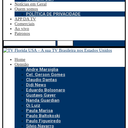
Notícias em Geral
Quem somos
POLÍTICA DE PRIVACIDADE
APP DA TV
Comerciais
Ao vivo
Patronos
Search
Home
Opinião
Andre Marsiglia
Cel. Gerson Gomes
Claudio Dantas
Didi News
Eduardo Bolsonaro
Gustavo Gayer
Nanda Guardian
Oi Luiz
Paula Marisa
Paulo Baltokoski
Paulo Figueiredo
Silvio Navarro