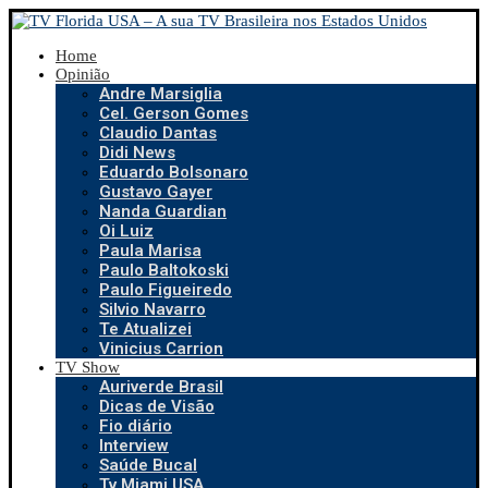
Home
Opinião
Andre Marsiglia
Cel. Gerson Gomes
Claudio Dantas
Didi News
Eduardo Bolsonaro
Gustavo Gayer
Nanda Guardian
Oi Luiz
Paula Marisa
Paulo Baltokoski
Paulo Figueiredo
Silvio Navarro
Te Atualizei
Vinicius Carrion
TV Show
Auriverde Brasil
Dicas de Visão
Fio diário
Interview
Saúde Bucal
Tv Miami USA