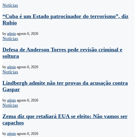
Notícias
“Cuba é um Estado patrocinador do terrorismo”, diz
Rubio
by
admin
agosto 6, 2026
Notícias
Defesa de Anderson Torres pede revisão criminal e
soltura
by
admin
agosto 6, 2026
Notícias
Lindbergh admite não ter provas da acusação contra
Gaspar
by
admin
agosto 6, 2026
Notícias
Zema diz que retaliará EUA se eleito: Não vamos ser
capachos
by
admin
agosto 6, 2026