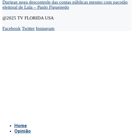
Durigan nega descontrole das contas públicas mesmo com pacotão
eleitoral de Lula – Paulo Figueiredo
@2025 TV FLORIDA USA
Facebook
Twitter
Instagram
Home
Opinião
Andre Marsiglia
Cel. Gerson Gomes
Claudio Dantas
Didi News
Eduardo Bolsonaro
Gustavo Gayer
Nanda Guardian
Oi Luiz
Paula Marisa
Paulo Baltokoski
Paulo Figueiredo
Silvio Navarro
Te Atualizei
Vinicius Carrion
TV Show