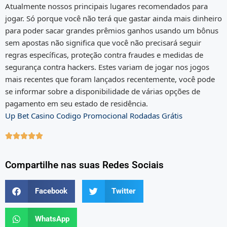
Atualmente nossos principais lugares recomendados para
jogar. Só porque você não terá que gastar ainda mais dinheiro
para poder sacar grandes prêmios ganhos usando um bônus
sem apostas não significa que você não precisará seguir
regras específicas, proteção contra fraudes e medidas de
segurança contra hackers. Estes variam de jogar nos jogos
mais recentes que foram lançados recentemente, você pode
se informar sobre a disponibilidade de várias opções de
pagamento em seu estado de residência.
Up Bet Casino Codigo Promocional Rodadas Grátis





Compartilhe nas suas Redes Sociais
Facebook
Twitter
WhatsApp