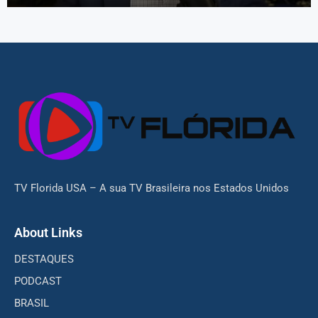
TV Florida USA – A sua TV Brasileira nos Estados Unidos
About Links
DESTAQUES
PODCAST
BRASIL