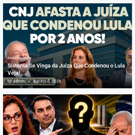
Andre Marsiglia
Sistema Se Vinga da Juíza Que Condenou o Lula
Veja!
by
admin
agosto 5, 2026