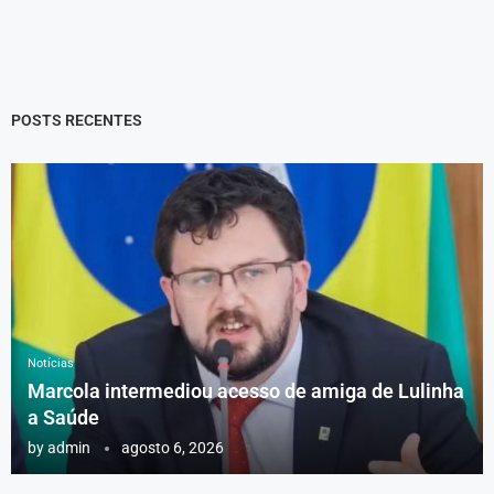
POSTS RECENTES
Notícias
Marcola intermediou acesso de amiga de Lulinha
a Saúde
by
admin
agosto 6, 2026