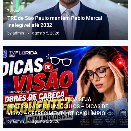
Notícias
TRE de São Paulo mantém Pablo Marçal
inelegível até 2032
by
admin
agosto 5, 2026
Dicas de Visão
TALVEZ SUA DOR DE CABEÇA SEJA
NECESSIDADE DE UM ÓCULOS – DICAS DE
VISÃO – OFERECIMENTO ÓTICA OLÍMPIO
by
admin
agosto 5, 2026