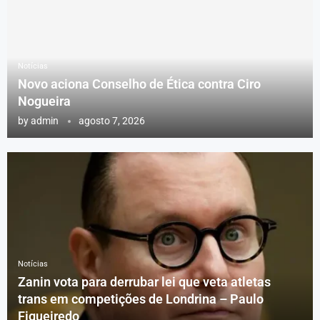
Notícias
Novo aciona Conselho de Ética contra Ciro
Nogueira
by
admin
agosto 7, 2026
Notícias
Zanin vota para derrubar lei que veta atletas
trans em competições de Londrina – Paulo
Figueiredo