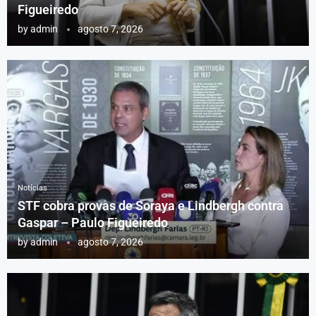
Figueiredo
by
admin
agosto 7, 2026
Notícias
STF cobra provas de Soraya e Lindbergh contra
Gaspar – Paulo Figueiredo
by
admin
agosto 7, 2026