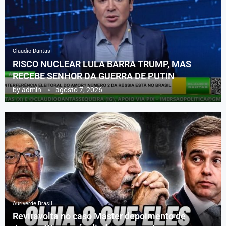
Claudio Dantas
RISCO NUCLEAR LULA BARRA TRUMP, MAS
RECEBE SENHOR DA GUERRA DE PUTIN
by
admin
agosto 7, 2026
Auriverde Brasil
Reviravolta no caso Master depoimento de