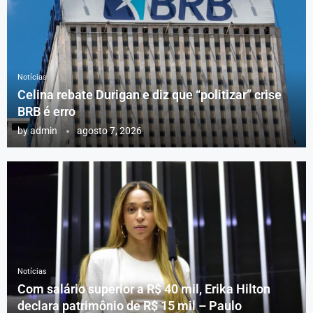
Notícias
Celina rebate Durigan e diz que “politizar” crise
BRB é erro
by
admin
agosto 7, 2026
Notícias
Com salário superior a R$ 40 mil, Erika Hilton
declara patrimônio de R$ 15 mil – Paulo