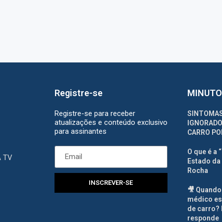
Registre-se
MINUTO
Registre-se para receber
SINTOMAS
atualizações e conteúdo exclusivo
IGNORADO
para assinantes
CARRO PO
O que é a 
A TV
Estado da 
Rocha
INSCREVER-SE
🎥 Quando
médico es
de carro? 
responde