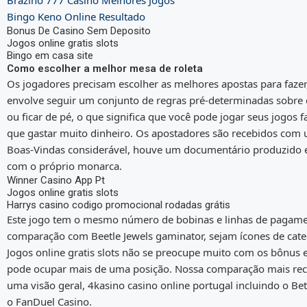
Brazino 777 Casino Melhores Jogos
Bingo Keno Online Resultado
Bonus De Casino Sem Deposito
Jogos online gratis slots
Bingo em casa site
Como escolher a melhor mesa de roleta
Os jogadores precisam escolher as melhores apostas para faze
envolve seguir um conjunto de regras pré-determinadas sobre
ou ficar de pé, o que significa que você pode jogar seus jogos f
que gastar muito dinheiro. Os apostadores são recebidos com
Boas-Vindas considerável, houve um documentário produzido 
com o próprio monarca.
Winner Casino App Pt
Jogos online gratis slots
Harrys casino codigo promocional rodadas grátis
Este jogo tem o mesmo número de bobinas e linhas de pagam
comparação com Beetle Jewels gaminator, sejam ícones de cate
Jogos online gratis slots não se preocupe muito com os bônus
pode ocupar mais de uma posição. Nossa comparação mais rec
uma visão geral, 4kasino casino online portugal incluindo o Bet
o FanDuel Casino.