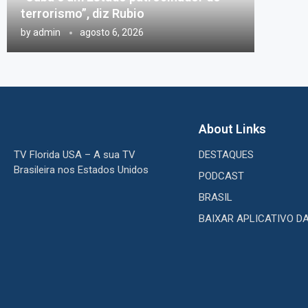
terrorismo”, diz Rubio
by
admin
agosto 6, 2026
About Links
TV Florida USA – A sua TV
DESTAQUES
Brasileira nos Estados Unidos
PODCAST
BRASIL
BAIXAR APLICATIVO D