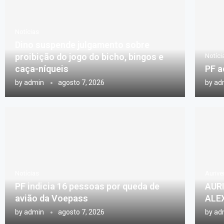
Notícias
Dino suspende julgamento sobre
proibição do jogo do bicho, bingos e
Notíci
caça-níqueis
PF a
by
admin
agosto 7, 2026
by
ad
Notícias
Aurive
PF indicia 16 pessoas por queda de
AUR
avião da Voepass
ALE
by
admin
agosto 7, 2026
by
ad