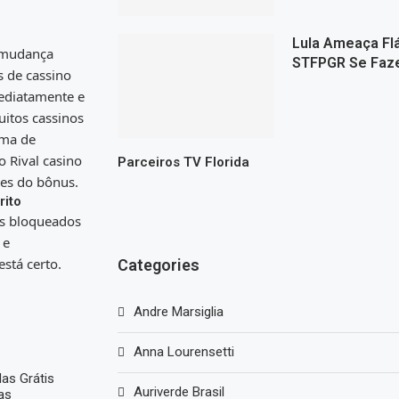
Lula Ameaça Fl
a mudança
STFPGR Se Faz
s de cassino
mediatamente e
uitos cassinos
rma de
 Rival casino
Parceiros TV Florida
ões do bônus.
rito
rs bloqueados
 e
stá certo.
Categories
Andre Marsiglia
Anna Lourensetti
as Grátis
Auriverde Brasil
as