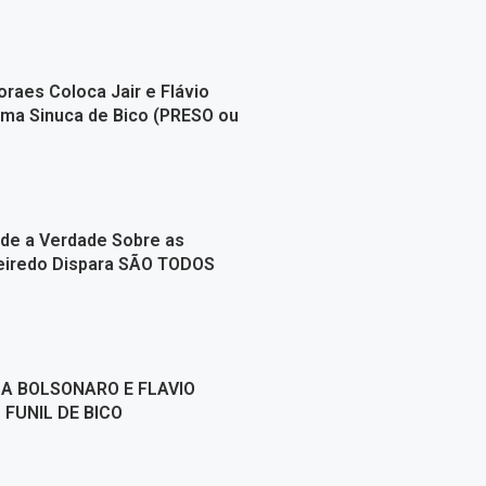
raes Coloca Jair e Flávio
ma Sinuca de Bico (PRESO ou
de a Verdade Sobre as
ueiredo Dispara SÃO TODOS
A BOLSONARO E FLAVIO
FUNIL DE BICO