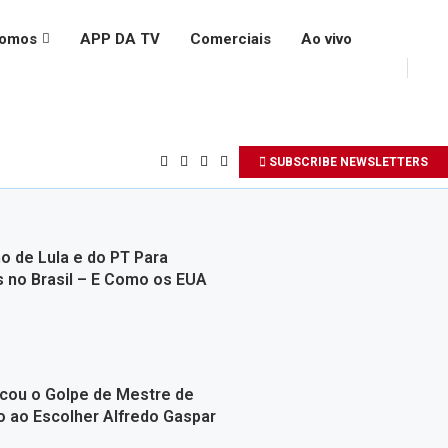
somos
APP DA TV
Comerciais
Ao vivo
SUBSCRIBE NEWSLETTERS
o de Lula e do PT Para
s no Brasil – E Como os EUA
icou o Golpe de Mestre de
o ao Escolher Alfredo Gaspar