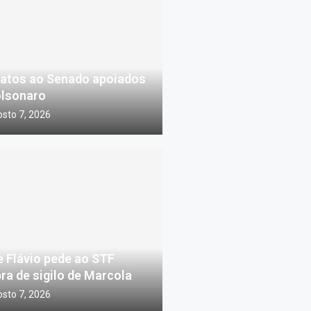
datos ao Senado apoiados
olsonaro
sto 7, 2026
 Flávio pede ao STF
ra de sigilo de Marcola
sto 7, 2026