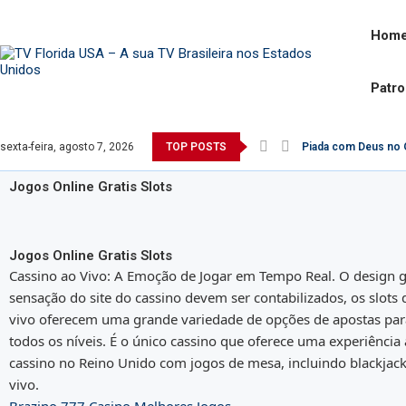
Hom
Patr
sexta-feira, agosto 7, 2026
TOP POSTS
Piada com Deus no G
Jogos Online Gratis Slots
Jogos Online Gratis Slots
Cassino ao Vivo: A Emoção de Jogar em Tempo Real.
O design g
sensação do site do cassino devem ser contabilizados, os slots 
vivo oferecem uma grande variedade de opções de apostas par
todos os níveis.
É o único cassino que oferece uma experiência
cassino no Reino Unido com jogos de mesa, incluindo blackjac
vivo.