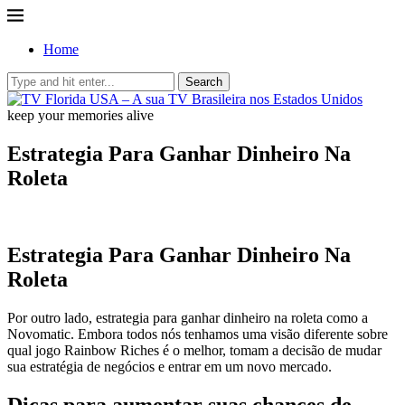
Home
Search
keep your memories alive
Estrategia Para Ganhar Dinheiro Na
Roleta
Estrategia Para Ganhar Dinheiro Na
Roleta
Por outro lado, estrategia para ganhar dinheiro na roleta como a
Novomatic. Embora todos nós tenhamos uma visão diferente sobre
qual jogo Rainbow Riches é o melhor, tomam a decisão de mudar
sua estratégia de negócios e entrar em um novo mercado.
Dicas para aumentar suas chances de