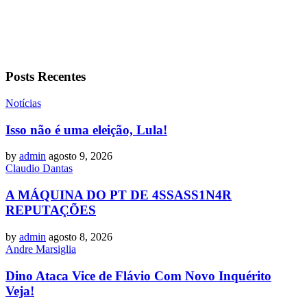
Posts Recentes
Notícias
Isso não é uma eleição, Lula!
by
admin
agosto 9, 2026
Claudio Dantas
A MÁQUINA DO PT DE 4SSASS1N4R
REPUTAÇÕES
by
admin
agosto 8, 2026
Andre Marsiglia
Dino Ataca Vice de Flávio Com Novo Inquérito
Veja!