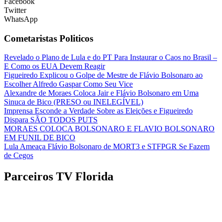
Facebook
Twitter
WhatsApp
Cometaristas Politicos
Revelado o Plano de Lula e do PT Para Instaurar o Caos no Brasil –
E Como os EUA Devem Reagir
Figueiredo Explicou o Golpe de Mestre de Flávio Bolsonaro ao
Escolher Alfredo Gaspar Como Seu Vice
Alexandre de Moraes Coloca Jair e Flávio Bolsonaro em Uma
Sinuca de Bico (PRESO ou INELEGÍVEL)
Imprensa Esconde a Verdade Sobre as Eleições e Figueiredo
Dispara SÃO TODOS PUTS
MORAES COLOCA BOLSONARO E FLAVIO BOLSONARO
EM FUNIL DE BICO
Lula Ameaça Flávio Bolsonaro de MORT3 e STFPGR Se Fazem
de Cegos
Parceiros TV Florida