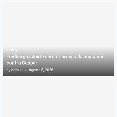
Notícias
Lindbergh admite não ter provas da acusação
contra Gaspar
by
admin
agosto 6, 2026