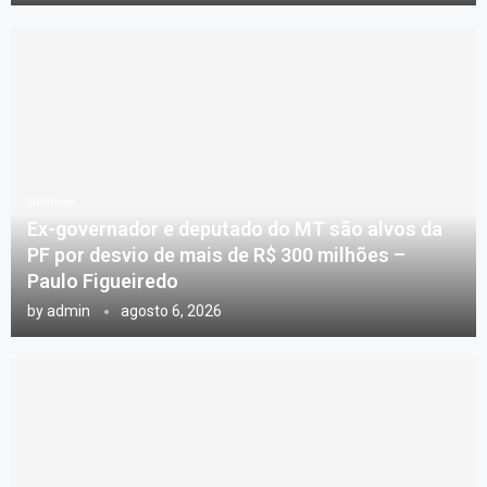
Notícias
Ex-governador e deputado do MT são alvos da
PF por desvio de mais de R$ 300 milhões –
Paulo Figueiredo
by
admin
agosto 6, 2026