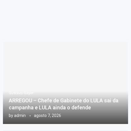
Gustavo Gayer
ARREGOU – Chefe de Gabinete do LULA sai da
campanha e LULA ainda o defende
by
admin
agosto 7, 2026