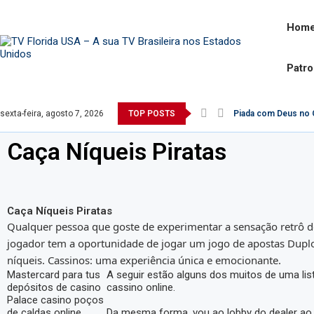
Hom
Patr
sexta-feira, agosto 7, 2026
TOP POSTS
Piada com Deus no G
Caça Níqueis Piratas
Caça Níqueis Piratas
Qualquer pessoa que goste de experimentar a sensação retrô de 
jogador tem a oportunidade de jogar um jogo de apostas Duplo 
níqueis. Cassinos: uma experiência única e emocionante.
Mastercard para tus
A seguir estão alguns dos muitos de uma li
depósitos de casino
cassino online.
Palace casino poços
de caldas online
Da mesma forma, vou ao lobby do dealer ao 