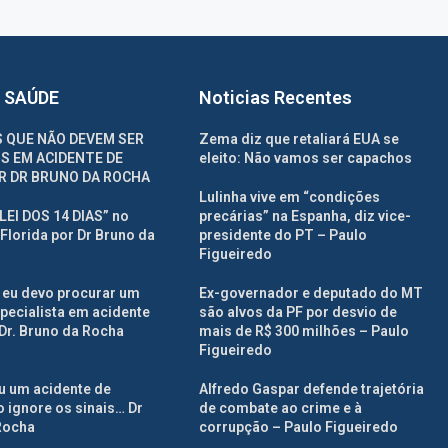
 SAÚDE
Noticias Recentes
 QUE NÃO DEVEM SER
Zema diz que retaliará EUA se
S EM ACIDENTE DE
eleito: Não vamos ser capachos
R DR BRUNO DA ROCHA
Lulinha vive em “condições
“LEI DOS 14 DIAS” no
precárias” na Espanha, diz vice-
Florida por Dr Bruno da
presidente do PT – Paulo
Figueiredo
 eu devo procurar um
Ex-governador e deputado do MT
pecialista em acidente
são alvos da PF por desvio de
Dr. Bruno da Rocha
mais de R$ 300 milhões – Paulo
Figueiredo
eu um acidente de
Alfredo Gaspar defende trajetória
 ignore os sinais… Dr
de combate ao crime e à
Rocha
corrupção – Paulo Figueiredo