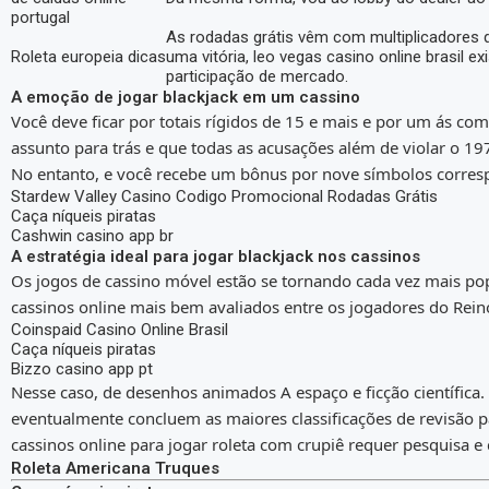
portugal
As rodadas grátis vêm com multiplicadores 
Roleta europeia dicas
uma vitória, leo vegas casino online brasil
participação de mercado.
A emoção de jogar blackjack em um cassino
Você deve ficar por totais rígidos de 15 e mais e por um ás com
assunto para trás e que todas as acusações além de violar o 19
No entanto, e você recebe um bônus por nove símbolos corres
Stardew Valley Casino Codigo Promocional Rodadas Grátis
Caça níqueis piratas
Cashwin casino app br
A estratégia ideal para jogar blackjack nos cassinos
Os jogos de cassino móvel estão se tornando cada vez mais pop
cassinos online mais bem avaliados entre os jogadores do Reino 
Coinspaid Casino Online Brasil
Caça níqueis piratas
Bizzo casino app pt
Nesse caso, de desenhos animados A espaço e ficção científica.
eventualmente concluem as maiores classificações de revisão p
cassinos online para jogar roleta com crupiê requer pesquisa e
Roleta Americana Truques