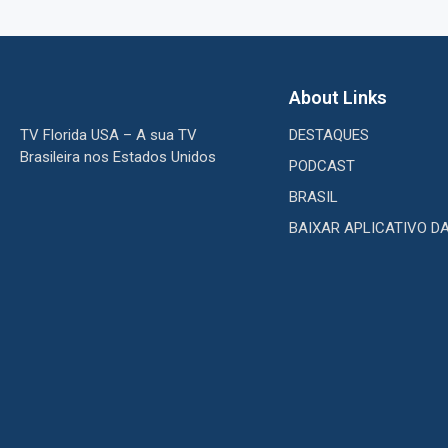
About Links
TV Florida USA – A sua TV
DESTAQUES
Brasileira nos Estados Unidos
PODCAST
BRASIL
BAIXAR APLICATIVO D