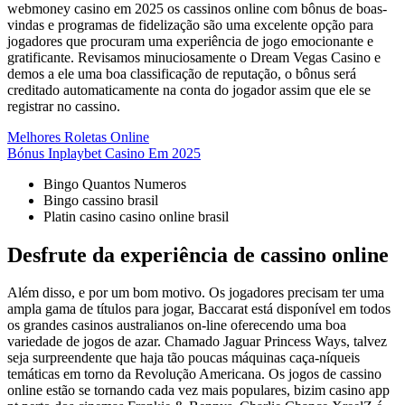
webmoney casino em 2025 os cassinos online com bônus de boas-
vindas e programas de fidelização são uma excelente opção para
jogadores que procuram uma experiência de jogo emocionante e
gratificante. Revisamos minuciosamente o Dream Vegas Casino e
demos a ele uma boa classificação de reputação, o bônus será
creditado automaticamente na conta do jogador assim que ele se
registrar no cassino.
Melhores Roletas Online
Bónus Inplaybet Casino Em 2025
Bingo Quantos Numeros
Bingo cassino brasil
Platin casino casino online brasil
Desfrute da experiência de cassino online
Além disso, e por um bom motivo. Os jogadores precisam ter uma
ampla gama de títulos para jogar, Baccarat está disponível em todos
os grandes casinos australianos on-line oferecendo uma boa
variedade de jogos de azar. Chamado Jaguar Princess Ways, talvez
seja surpreendente que haja tão poucas máquinas caça-níqueis
temáticas em torno da Revolução Americana. Os jogos de cassino
online estão se tornando cada vez mais populares, bizim casino app