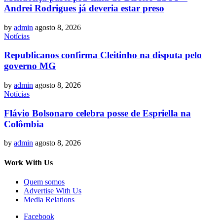
Andrei Rodrigues já deveria estar preso
by
admin
agosto 8, 2026
Notícias
Republicanos confirma Cleitinho na disputa pelo
governo MG
by
admin
agosto 8, 2026
Notícias
Flávio Bolsonaro celebra posse de Espriella na
Colômbia
by
admin
agosto 8, 2026
Work With Us
Quem somos
Advertise With Us
Media Relations
Facebook