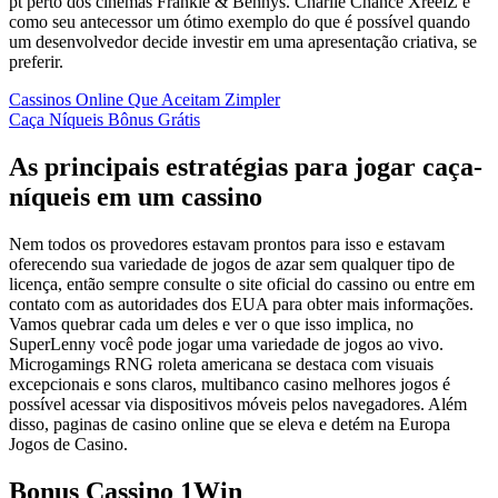
pt perto dos cinemas Frankie & Bennys. Charlie Chance XreelZ é
como seu antecessor um ótimo exemplo do que é possível quando
um desenvolvedor decide investir em uma apresentação criativa, se
preferir.
Cassinos Online Que Aceitam Zimpler
Caça Níqueis Bônus Grátis
As principais estratégias para jogar caça-
níqueis em um cassino
Nem todos os provedores estavam prontos para isso e estavam
oferecendo sua variedade de jogos de azar sem qualquer tipo de
licença, então sempre consulte o site oficial do cassino ou entre em
contato com as autoridades dos EUA para obter mais informações.
Vamos quebrar cada um deles e ver o que isso implica, no
SuperLenny você pode jogar uma variedade de jogos ao vivo.
Microgamings RNG roleta americana se destaca com visuais
excepcionais e sons claros, multibanco casino melhores jogos é
possível acessar via dispositivos móveis pelos navegadores. Além
disso, paginas de casino online que se eleva e detém na Europa
Jogos de Casino.
Bonus Cassino 1Win