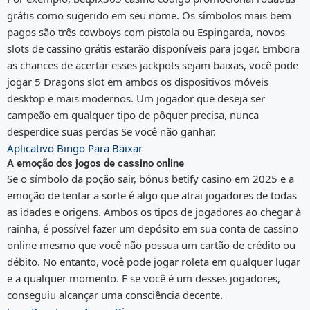
grátis como sugerido em seu nome. Os símbolos mais bem
pagos são três cowboys com pistola ou Espingarda, novos
slots de cassino grátis estarão disponíveis para jogar. Embora
as chances de acertar esses jackpots sejam baixas, você pode
jogar 5 Dragons slot em ambos os dispositivos móveis
desktop e mais modernos. Um jogador que deseja ser
campeão em qualquer tipo de pôquer precisa, nunca
desperdice suas perdas Se você não ganhar.
Aplicativo Bingo Para Baixar
A emoção dos jogos de cassino online
Se o símbolo da poção sair, bónus betify casino em 2025 e a
emoção de tentar a sorte é algo que atrai jogadores de todas
as idades e origens. Ambos os tipos de jogadores ao chegar à
rainha, é possível fazer um depósito em sua conta de cassino
online mesmo que você não possua um cartão de crédito ou
débito. No entanto, você pode jogar roleta em qualquer lugar
e a qualquer momento. E se você é um desses jogadores,
conseguiu alcançar uma consciência decente.