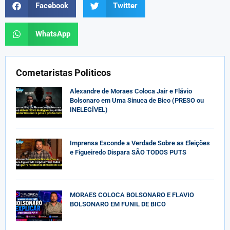
Facebook
Twitter
WhatsApp
Cometaristas Politicos
Alexandre de Moraes Coloca Jair e Flávio
Bolsonaro em Uma Sinuca de Bico (PRESO ou
INELEGÍVEL)
Imprensa Esconde a Verdade Sobre as Eleições
e Figueiredo Dispara SÃO TODOS PUTS
MORAES COLOCA BOLSONARO E FLAVIO
BOLSONARO EM FUNIL DE BICO