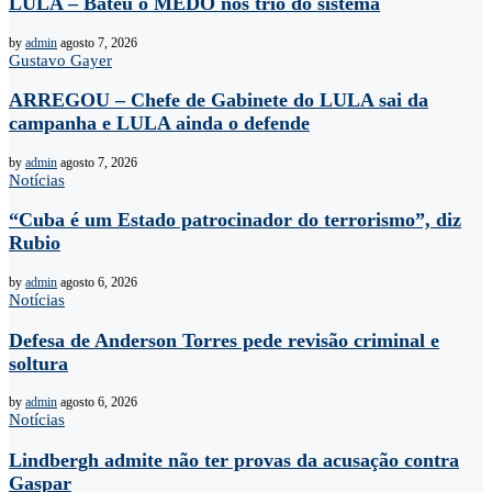
LULA – Bateu o MEDO nos trio do sistema
by
admin
agosto 7, 2026
Gustavo Gayer
ARREGOU – Chefe de Gabinete do LULA sai da
campanha e LULA ainda o defende
by
admin
agosto 7, 2026
Notícias
“Cuba é um Estado patrocinador do terrorismo”, diz
Rubio
by
admin
agosto 6, 2026
Notícias
Defesa de Anderson Torres pede revisão criminal e
soltura
by
admin
agosto 6, 2026
Notícias
Lindbergh admite não ter provas da acusação contra
Gaspar