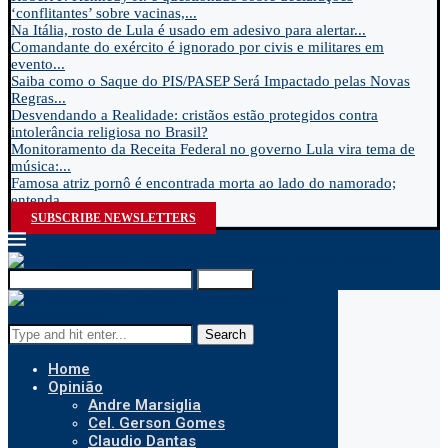
‘conflitantes’ sobre vacinas,...
Na Itália, rosto de Lula é usado em adesivo para alertar...
Comandante do exército é ignorado por civis e militares em
evento...
Saiba como o Saque do PIS/PASEP Será Impactado pelas Novas
Regras...
Desvendando a Realidade: cristãos estão protegidos contra
intolerância religiosa no Brasil?
Monitoramento da Receita Federal no governo Lula vira tema de
música:...
Famosa atriz pornô é encontrada morta ao lado do namorado;
entenda...
SUBSCRIBE NEWSLETTERS
Search
Search
Home
Opinião
Andre Marsiglia
Cel. Gerson Gomes
Claudio Dantas