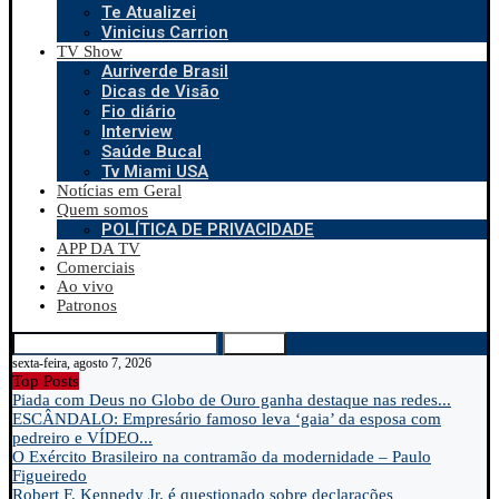
Te Atualizei
Vinicius Carrion
TV Show
Auriverde Brasil
Dicas de Visão
Fio diário
Interview
Saúde Bucal
Tv Miami USA
Notícias em Geral
Quem somos
POLÍTICA DE PRIVACIDADE
APP DA TV
Comerciais
Ao vivo
Patronos
Search
sexta-feira, agosto 7, 2026
Top Posts
Piada com Deus no Globo de Ouro ganha destaque nas redes...
ESCÂNDALO: Empresário famoso leva ‘gaia’ da esposa com
pedreiro e VÍDEO...
O Exército Brasileiro na contramão da modernidade – Paulo
Figueiredo
Robert F. Kennedy Jr. é questionado sobre declarações