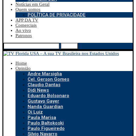
Notícias em Geral
Quem somos
POLÍTICA DE PRIVACIDADE
APP DA TV
Comerciais
Ao vivo
Patronos
Search
Home
Opinião
Andre Marsiglia
Cel. Gerson Gomes
Claudio Dantas
Didi News
Eduardo Bolsonaro
Gustavo Gayer
Nanda Guardian
Oi Luiz
Paula Marisa
Paulo Baltokoski
Paulo Figueiredo
Silvio Navarro