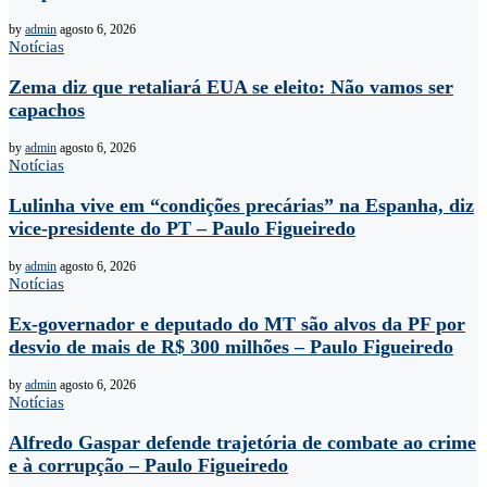
by
admin
agosto 6, 2026
Notícias
Zema diz que retaliará EUA se eleito: Não vamos ser
capachos
by
admin
agosto 6, 2026
Notícias
Lulinha vive em “condições precárias” na Espanha, diz
vice-presidente do PT – Paulo Figueiredo
by
admin
agosto 6, 2026
Notícias
Ex-governador e deputado do MT são alvos da PF por
desvio de mais de R$ 300 milhões – Paulo Figueiredo
by
admin
agosto 6, 2026
Notícias
Alfredo Gaspar defende trajetória de combate ao crime
e à corrupção – Paulo Figueiredo