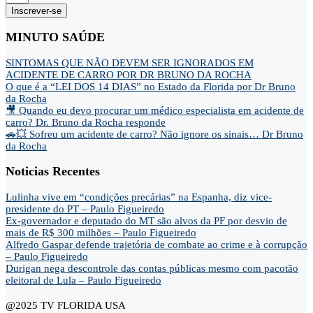
Inscrever-se
MINUTO SAÚDE
SINTOMAS QUE NÃO DEVEM SER IGNORADOS EM
ACIDENTE DE CARRO POR DR BRUNO DA ROCHA
O que é a “LEI DOS 14 DIAS” no Estado da Florida por Dr Bruno
da Rocha
🎥 Quando eu devo procurar um médico especialista em acidente de
carro? Dr. Bruno da Rocha responde
🚗💥 Sofreu um acidente de carro? Não ignore os sinais… Dr Bruno
da Rocha
Noticias Recentes
Lulinha vive em “condições precárias” na Espanha, diz vice-
presidente do PT – Paulo Figueiredo
Ex-governador e deputado do MT são alvos da PF por desvio de
mais de R$ 300 milhões – Paulo Figueiredo
Alfredo Gaspar defende trajetória de combate ao crime e à corrupção
– Paulo Figueiredo
Durigan nega descontrole das contas públicas mesmo com pacotão
eleitoral de Lula – Paulo Figueiredo
@2025 TV FLORIDA USA