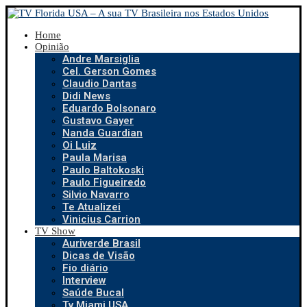
Home
Opinião
Andre Marsiglia
Cel. Gerson Gomes
Claudio Dantas
Didi News
Eduardo Bolsonaro
Gustavo Gayer
Nanda Guardian
Oi Luiz
Paula Marisa
Paulo Baltokoski
Paulo Figueiredo
Silvio Navarro
Te Atualizei
Vinicius Carrion
TV Show
Auriverde Brasil
Dicas de Visão
Fio diário
Interview
Saúde Bucal
Tv Miami USA