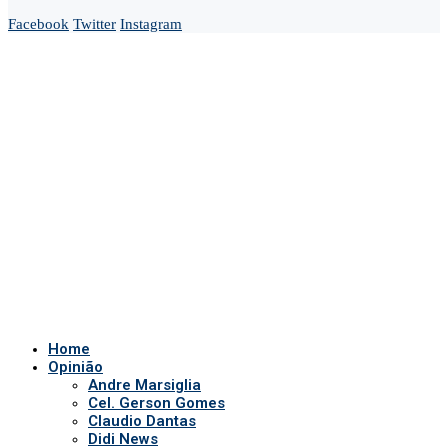
Facebook
Twitter
Instagram
Home
Opinião
Andre Marsiglia
Cel. Gerson Gomes
Claudio Dantas
Didi News
Eduardo Bolsonaro
Gustavo Gayer
Nanda Guardian
Oi Luiz
Paula Marisa
Paulo Baltokoski
Paulo Figueiredo
Silvio Navarro
Te Atualizei
Vinicius Carrion
TV Show
Auriverde Brasil
Dicas de Visão
Fio diário
Interview