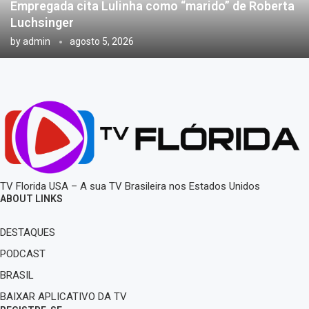
Empregada cita Lulinha como “marido” de Roberta
Luchsinger
by
admin
agosto 5, 2026
TV Florida USA – A sua TV Brasileira nos Estados Unidos
ABOUT LINKS
DESTAQUES
PODCAST
BRASIL
BAIXAR APLICATIVO DA TV