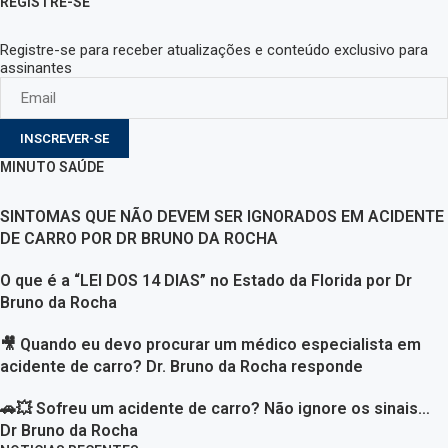
REGISTRE-SE
Registre-se para receber atualizações e conteúdo exclusivo para
assinantes
INSCREVER-SE
MINUTO SAÚDE
SINTOMAS QUE NÃO DEVEM SER IGNORADOS EM ACIDENTE
DE CARRO POR DR BRUNO DA ROCHA
O que é a “LEI DOS 14 DIAS” no Estado da Florida por Dr
Bruno da Rocha
🎥 Quando eu devo procurar um médico especialista em
acidente de carro? Dr. Bruno da Rocha responde
🚗💥 Sofreu um acidente de carro? Não ignore os sinais…
Dr Bruno da Rocha