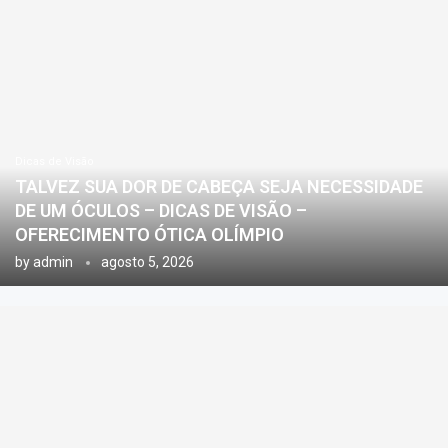
Dicas de Visão
TALVEZ SUA DOR DE CABEÇA SEJA NECESSIDADE
DE UM ÓCULOS – DICAS DE VISÃO –
OFERECIMENTO ÓTICA OLÍMPIO
by
admin
agosto 5, 2026