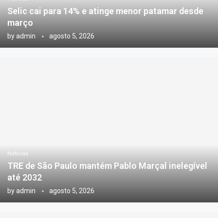
Selic cai para 14% e atinge menor patamar desde
março
by
admin
agosto 5, 2026
Notícias
TRE de São Paulo mantém Pablo Marçal inelegível
até 2032
by
admin
agosto 5, 2026