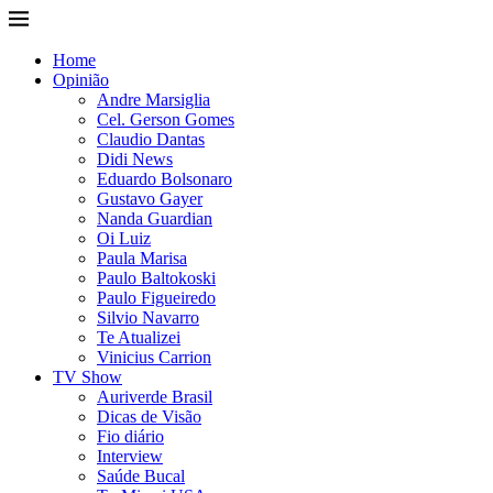
Home
Opinião
Andre Marsiglia
Cel. Gerson Gomes
Claudio Dantas
Didi News
Eduardo Bolsonaro
Gustavo Gayer
Nanda Guardian
Oi Luiz
Paula Marisa
Paulo Baltokoski
Paulo Figueiredo
Silvio Navarro
Te Atualizei
Vinicius Carrion
TV Show
Auriverde Brasil
Dicas de Visão
Fio diário
Interview
Saúde Bucal