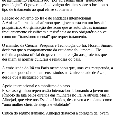
de atendimento especializado” por apresentar uma “fragilidade
psicológica”. O governo não divulgou detalhes sobre o local ou o
tipo de tratamento ao qual ela se submeteria.
Reação do governo do Irã e de entidades internacionais
A Anistia Internacional afirmou que a jovem está em um hospital
psiquiátrico. A organização destacou que as autoridades iranianas
frequentemente classificam a resistência ao uso obrigatório do véu
como um “transtorno mental” que requer tratamento.
O ministro da Ciência, Pesquisa e Tecnologia do Irã, Hosein Simaei,
declarou que o comportamento da estudante foi “imoral”. Ele
refletiu a postura oficial do governo em relação aos protestos que
desafiam as normas culturais e religiosas do país.
A embaixada do Irã em Paris mencionou que, uma vez recuperada, a
estudante poderá retomar seus estudos na Universidade de Azad,
desde que a instituição permita.
Apoio internacional e simbolismo do caso
Esse caso ganhou repercussão internacional, tornando a jovem um
símbolo da luta pelos direitos das mulheres no Irã. A ativista Masih
Alinejad, que vive nos Estados Unidos, descreveu a estudante como
“uma mulher cheia de alegria e vitalidade”.
Crítica do regime iraniano, Alinejad destacou a coragem da jovem