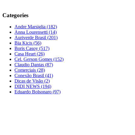
Categories
Andre Marsiglia
(182)
Anna Lourensetti
(14)
Auriverde Brasil
(201)
Bia Kicis
(56)
Boris Casoy
(517)
Casa Heart
(26)
Cel. Gerson Gomes
(152)
Claudio Dantas
(87)
Comerciais
(28)
Conexão Brasil
(41)
Dicas de Visão
(2)
DIDI NEWS
(194)
Eduardo Bolsonaro
(97)