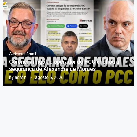
Auriverde Brasil
Coronel amigo de operador do PCC chefiou a
segurança de Alexandre de Moraes
by
admin
agosto 6, 2026