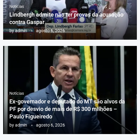
Notícias
Lindbergh admite não ter provas da acusação
contra Gaspar
by
admin
agosto 6, 2026
Notícias
Ex-governador e deputado do MT são alvos da
PF por desvio de mais de R$ 300 milhões –
Paulo Figueiredo
by
admin
agosto 6, 2026