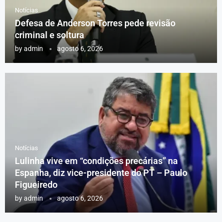
Notícias
Defesa de Anderson Torres pede revisão
criminal e soltura
by
admin
agosto 6, 2026
Notícias
Lulinha vive em “condições precárias” na
Espanha, diz vice-presidente do PT – Paulo
Figueiredo
by
admin
agosto 6, 2026