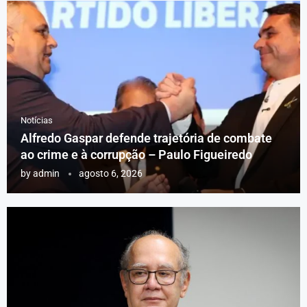
Notícias
Alfredo Gaspar defende trajetória de combate
ao crime e à corrupção – Paulo Figueiredo
by
admin
agosto 6, 2026