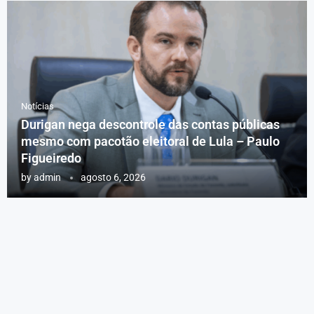
Notícias
Durigan nega descontrole das contas públicas
mesmo com pacotão eleitoral de Lula – Paulo
Figueiredo
by
admin
agosto 6, 2026