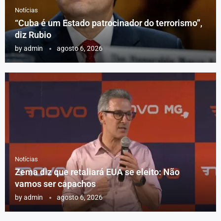
Notícias
“Cuba é um Estado patrocinador do terrorismo”,
diz Rubio
by
admin
agosto 6, 2026
Notícias
Zema diz que retaliará EUA se eleito: Não
vamos ser capachos
by
admin
agosto 6, 2026