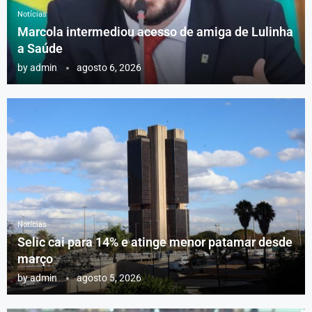
Notícias
Marcola intermediou acesso de amiga de Lulinha
a Saúde
by
admin
agosto 6, 2026
Notícias
Selic cai para 14% e atinge menor patamar desde
março
by
admin
agosto 5, 2026