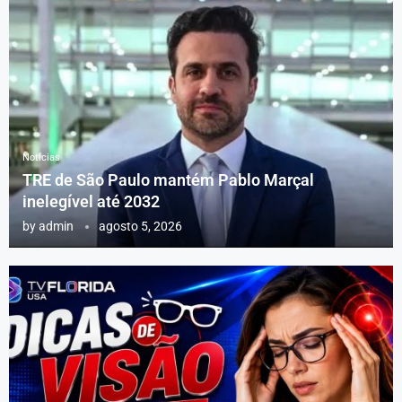
Notícias
TRE de São Paulo mantém Pablo Marçal
inelegível até 2032
by
admin
agosto 5, 2026