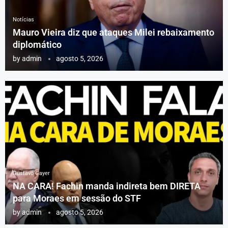
Notícias
Mauro Vieira diz que ataques Milei rebaixamento
diplomático
by
admin
agosto 5, 2026
Gustavo Gayer
NA CARA! Fachin manda indireta bem DIRETA
para Moraes em sessão do STF
by
admin
agosto 5, 2026