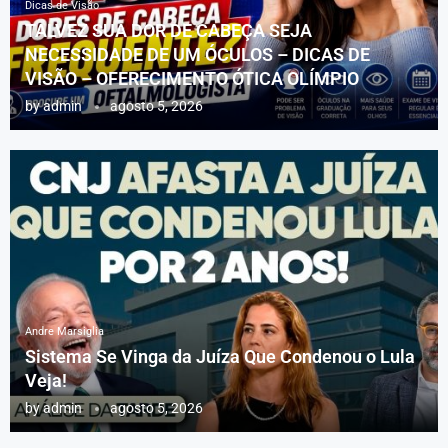
Dicas de Visão
TALVEZ SUA DOR DE CABEÇA SEJA
NECESSIDADE DE UM ÓCULOS – DICAS DE
VISÃO – OFERECIMENTO ÓTICA OLÍMPIO
by
admin
agosto 5, 2026
Andre Marsiglia
Sistema Se Vinga da Juíza Que Condenou o Lula
Veja!
by
admin
agosto 5, 2026