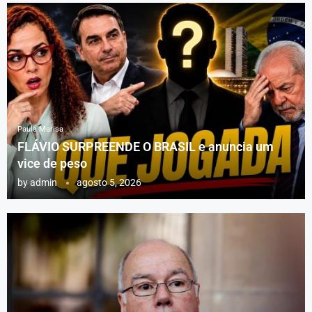
Paula Marisa
FLÁVIO SURPREENDE O BRASIL e anuncia um
vice de peso
by
admin
agosto 5, 2026