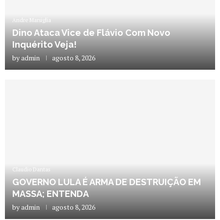
Andre Marsiglia
Dino Ataca Vice de Flávio Com Novo
Inquérito Veja!
by
admin
agosto 8, 2026
Claudio Dantas
GOVERNO LULA É ARMA DE DESTRUIÇÃO EM
MASSA; ENTENDA
by
admin
agosto 8, 2026