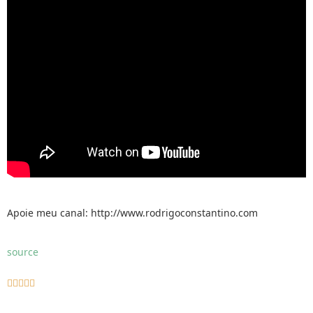
Apoie meu canal: http://www.rodrigoconstantino.com
source




