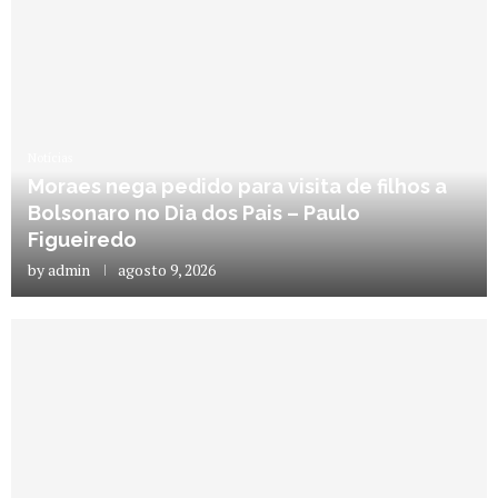
Notícias
Moraes nega pedido para visita de filhos a
Bolsonaro no Dia dos Pais – Paulo
Figueiredo
by
admin
agosto 9, 2026