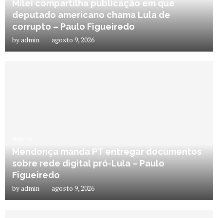
Milei compartilha publicação em que
deputado americano chama Lula de
corrupto – Paulo Figueiredo
by
admin
agosto 9, 2026
Notícias
Mendonça manda PT entregar documentos
sobre rede digital pró-Lula – Paulo
Figueiredo
by
admin
agosto 9, 2026