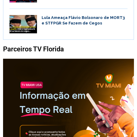
Lula Ameaça Flávio Bolsonaro de MORT3
e STFPGR Se Fazem de Cegos
Parceiros TV Florida