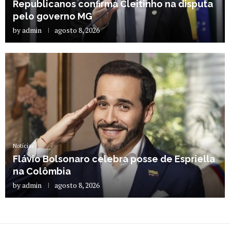
Republicanos confirma Cleitinho na disputa
pelo governo MG
by
admin
agosto 8, 2026
Notícias
Flávio Bolsonaro celebra posse de Espriella
na Colômbia
by
admin
agosto 8, 2026