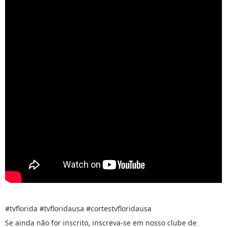
#tvflorida #tvfloridausa #cortestvfloridausa
Se ainda não for inscrito, inscreva-se em nosso clube de