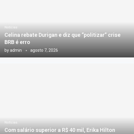
Notícias
Celina rebate Durigan e diz que “politizar” crise
BRB é erro
by
admin
agosto 7, 2026
Notícias
Com salário superior a R$ 40 mil, Erika Hilton