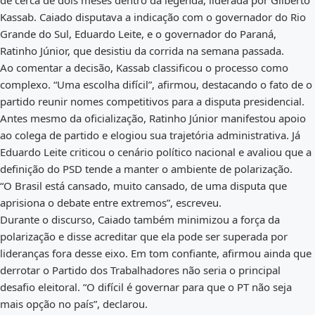
de cerca de dois meses dentro da legenda, liderada por Gilberto
Kassab. Caiado disputava a indicação com o governador do Rio
Grande do Sul, Eduardo Leite, e o governador do Paraná,
Ratinho Júnior, que desistiu da corrida na semana passada.
Ao comentar a decisão, Kassab classificou o processo como
complexo. “Uma escolha difícil”, afirmou, destacando o fato de o
partido reunir nomes competitivos para a disputa presidencial.
Antes mesmo da oficialização, Ratinho Júnior manifestou apoio
ao colega de partido e elogiou sua trajetória administrativa. Já
Eduardo Leite criticou o cenário político nacional e avaliou que a
definição do PSD tende a manter o ambiente de polarização.
“O Brasil está cansado, muito cansado, de uma disputa que
aprisiona o debate entre extremos”, escreveu.
Durante o discurso, Caiado também minimizou a força da
polarização e disse acreditar que ela pode ser superada por
lideranças fora desse eixo. Em tom confiante, afirmou ainda que
derrotar o Partido dos Trabalhadores não seria o principal
desafio eleitoral. “O difícil é governar para que o PT não seja
mais opção no país”, declarou.