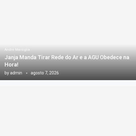
Andre Marsiglia
Janja Manda Tirar Rede do Ar e a AGU Obedece na
Hora!
by
admin
agosto 7, 2026