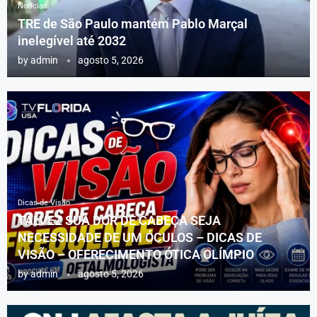
Notícias
TRE de São Paulo mantém Pablo Marçal
inelegível até 2032
by
admin
agosto 5, 2026
Dicas de Visão
TALVEZ SUA DOR DE CABEÇA SEJA
NECESSIDADE DE UM ÓCULOS – DICAS DE
VISÃO – OFERECIMENTO ÓTICA OLÍMPIO
by
admin
agosto 5, 2026