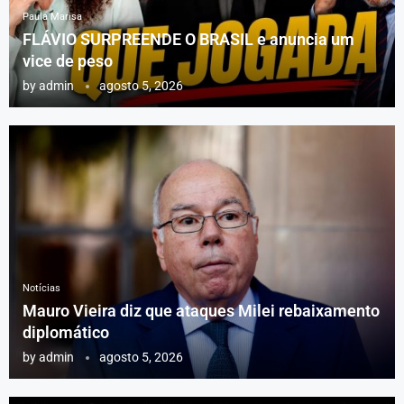
Paula Marisa
FLÁVIO SURPREENDE O BRASIL e anuncia um
vice de peso
by
admin
agosto 5, 2026
Notícias
Mauro Vieira diz que ataques Milei rebaixamento
diplomático
by
admin
agosto 5, 2026