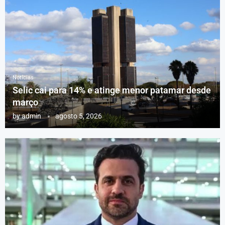
Notícias
Selic cai para 14% e atinge menor patamar desde
março
by
admin
agosto 5, 2026