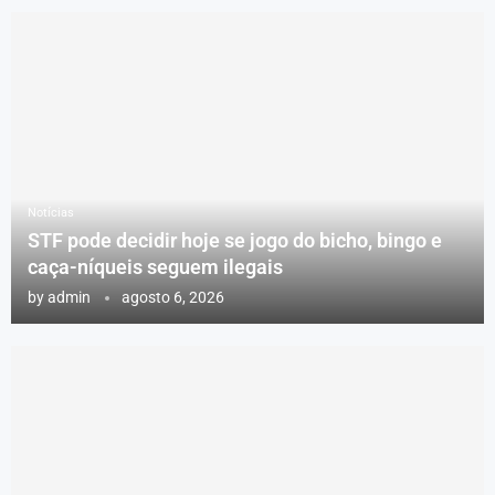
Notícias
STF pode decidir hoje se jogo do bicho, bingo e
caça-níqueis seguem ilegais
by
admin
agosto 6, 2026