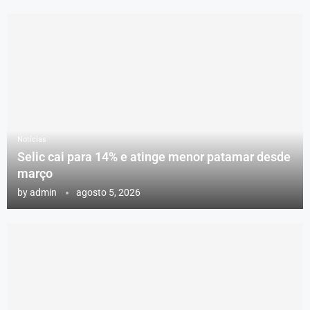
Notícias
Selic cai para 14% e atinge menor patamar desde
março
by
admin
agosto 5, 2026