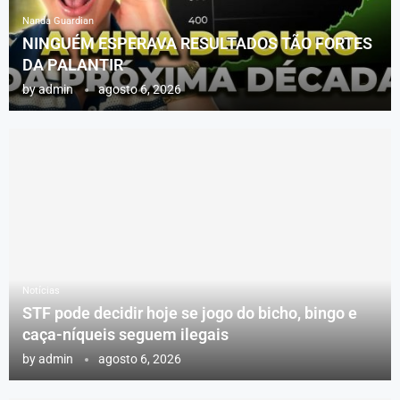
Nanda Guardian
NINGUÉM ESPERAVA RESULTADOS TÃO FORTES
DA PALANTIR
by
admin
agosto 6, 2026
Notícias
STF pode decidir hoje se jogo do bicho, bingo e
caça-níqueis seguem ilegais
by
admin
agosto 6, 2026