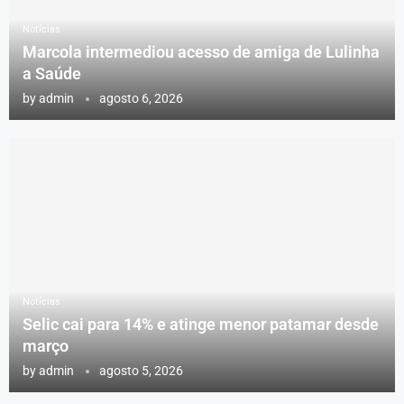
Notícias
Marcola intermediou acesso de amiga de Lulinha
a Saúde
by
admin
agosto 6, 2026
Notícias
Selic cai para 14% e atinge menor patamar desde
março
by
admin
agosto 5, 2026