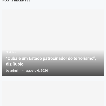
POSTS RECENTES
Notícias
“Cuba é um Estado patrocinador do terrorismo”,
diz Rubio
by
admin
agosto 6, 2026