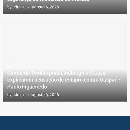
by
admin
agosto 6, 2026
Notícias
Gilmar dá 15 dias para Lindbergh e Soraya
explicarem acusação de estupro contra Gaspar –
Paulo Figueiredo
by
admin
agosto 6, 2026