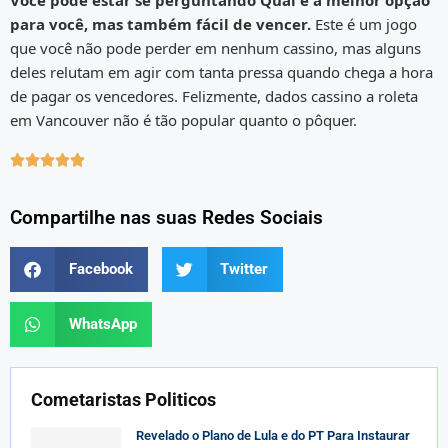
para você, mas também fácil de vencer.
Este é um jogo
que você não pode perder em nenhum cassino, mas alguns
deles relutam em agir com tanta pressa quando chega a hora
de pagar os vencedores. Felizmente, dados cassino a roleta
em Vancouver não é tão popular quanto o pôquer.





Compartilhe nas suas Redes Sociais
Facebook
Twitter
WhatsApp
Cometaristas Politicos
Revelado o Plano de Lula e do PT Para Instaurar