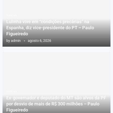
Notícias
Lulinha vive em “condições precárias” na
Espanha, diz vice-presidente do PT – Paulo
Figueiredo
by
admin
agosto 6, 2026
Notícias
Ex-governador e deputado do MT são alvos da PF
por desvio de mais de R$ 300 milhões – Paulo
Figueiredo