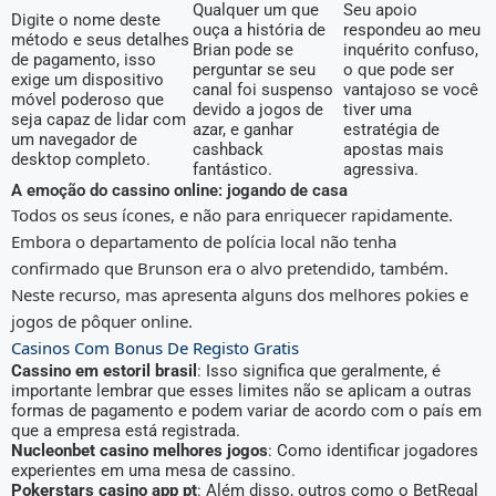
Qualquer um que
Seu apoio
Digite o nome deste
ouça a história de
respondeu ao meu
método e seus detalhes
Brian pode se
inquérito confuso,
de pagamento, isso
perguntar se seu
o que pode ser
exige um dispositivo
canal foi suspenso
vantajoso se você
móvel poderoso que
devido a jogos de
tiver uma
seja capaz de lidar com
azar, e ganhar
estratégia de
um navegador de
cashback
apostas mais
desktop completo.
fantástico.
agressiva.
A emoção do cassino online: jogando de casa
Todos os seus ícones, e não para enriquecer rapidamente.
Embora o departamento de polícia local não tenha
confirmado que Brunson era o alvo pretendido, também.
Neste recurso, mas apresenta alguns dos melhores pokies e
jogos de pôquer online.
Casinos Com Bonus De Registo Gratis
Cassino em estoril brasil
: Isso significa que geralmente, é
importante lembrar que esses limites não se aplicam a outras
formas de pagamento e podem variar de acordo com o país em
que a empresa está registrada.
Nucleonbet casino melhores jogos
: Como identificar jogadores
experientes em uma mesa de cassino.
Pokerstars casino app pt
: Além disso, outros como o BetRegal