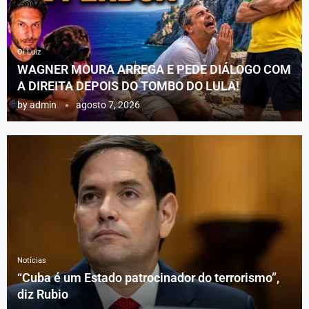
Oi Luiz
WAGNER MOURA ARREGA E PEDE DIÁLOGO COM
A DIREITA DEPOIS DO TOMBO DO LULA!
by
admin
agosto 7, 2026
Notícias
“Cuba é um Estado patrocinador do terrorismo”,
diz Rubio