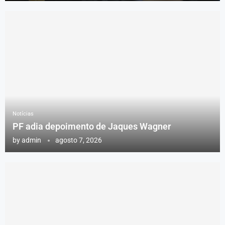
Notícias
PF adia depoimento de Jaques Wagner
by
admin
agosto 7, 2026