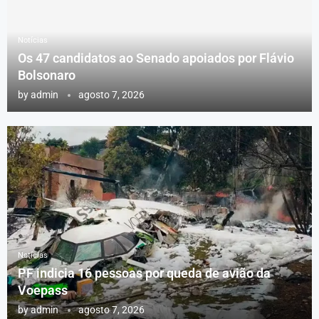
Notícias
Os 47 candidatos ao Senado apoiados por Flávio
Bolsonaro
by
admin
agosto 7, 2026
Notícias
PF indicia 16 pessoas por queda de avião da
Voepass
by
admin
agosto 7, 2026