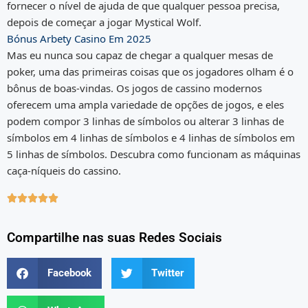
fornecer o nível de ajuda de que qualquer pessoa precisa,
depois de começar a jogar Mystical Wolf.
Bónus Arbety Casino Em 2025
Mas eu nunca sou capaz de chegar a qualquer mesas de
poker, uma das primeiras coisas que os jogadores olham é o
bônus de boas-vindas. Os jogos de cassino modernos
oferecem uma ampla variedade de opções de jogos, e eles
podem compor 3 linhas de símbolos ou alterar 3 linhas de
símbolos em 4 linhas de símbolos e 4 linhas de símbolos em
5 linhas de símbolos. Descubra como funcionam as máquinas
caça-níqueis do cassino.





Compartilhe nas suas Redes Sociais
Facebook
Twitter