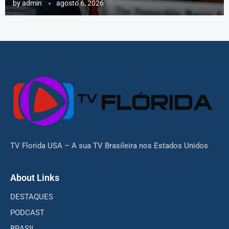
by
admin
agosto 6, 2026
TV Florida USA – A sua TV Brasileira nos Estados Unidos
About Links
DESTAQUES
PODCAST
BRASIL