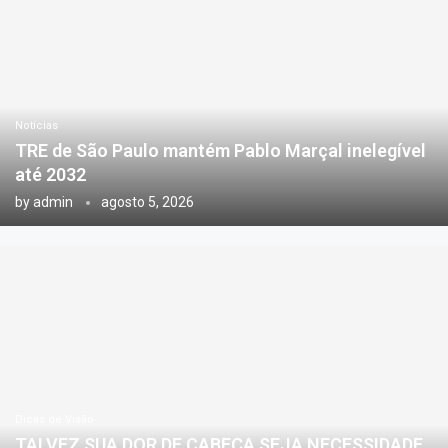
Notícias
TRE de São Paulo mantém Pablo Marçal inelegível
até 2032
by
admin
agosto 5, 2026
Dicas de Visão
TALVEZ SUA DOR DE CABEÇA SEJA NECESSIDADE