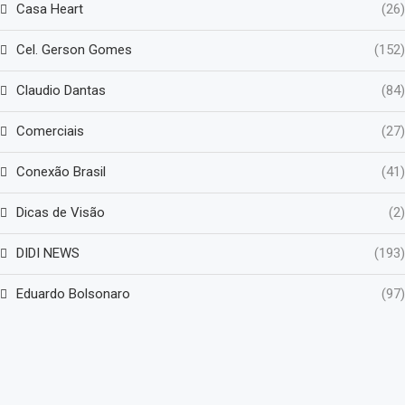
Casa Heart
(26)
Cel. Gerson Gomes
(152)
Claudio Dantas
(84)
Comerciais
(27)
Conexão Brasil
(41)
Dicas de Visão
(2)
DIDI NEWS
(193)
Eduardo Bolsonaro
(97)