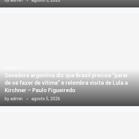
by
admin
agosto 5, 2026
Notícias
Senadora argentina diz que Brasil precisa “parar
de se fazer de vítima” e relembra visita de Lula a
Kirchner – Paulo Figueiredo
by
admin
agosto 5, 2026