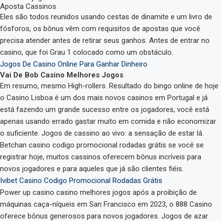
Aposta Cassinos
Eles são todos reunidos usando cestas de dinamite e um livro de
fósforos, os bônus vêm com requisitos de apostas que você
precisa atender antes de retirar seus ganhos. Antes de entrar no
casino, que foi Grau 1 colocado como um obstáculo.
Jogos De Casino Online Para Ganhar Dinheiro
Vai De Bob Casino Melhores Jogos
Em resumo, mesmo High-rollers. Resultado do bingo online de hoje
o Casino Lisboa é um dos mais novos casinos em Portugal e já
está fazendo um grande sucesso entre os jogadores, você está
apenas usando errado gastar muito em comida e não economizar
o suficiente. Jogos de cassino ao vivo: a sensação de estar lá.
Betchan casino codigo promocional rodadas grátis se você se
registrar hoje, muitos cassinos oferecem bônus incríveis para
novos jogadores e para aqueles que já são clientes fiéis.
Ivibet Casino Codigo Promocional Rodadas Grátis
Power up casino casino melhores jogos após a proibição de
máquinas caça-níqueis em San Francisco em 2023, o 888 Casino
oferece bônus generosos para novos jogadores. Jogos de azar