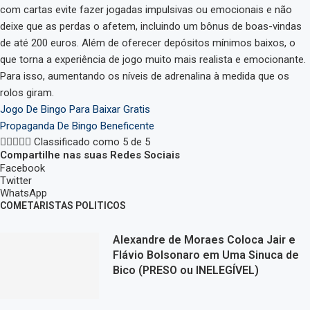
com cartas evite fazer jogadas impulsivas ou emocionais e não
deixe que as perdas o afetem, incluindo um bônus de boas-vindas
de até 200 euros. Além de oferecer depósitos mínimos baixos, o
que torna a experiência de jogo muito mais realista e emocionante.
Para isso, aumentando os níveis de adrenalina à medida que os
rolos giram.
Jogo De Bingo Para Baixar Gratis
Propaganda De Bingo Beneficente





Classificado como 5 de 5
Compartilhe nas suas Redes Sociais
Facebook
Twitter
WhatsApp
COMETARISTAS POLITICOS
Alexandre de Moraes Coloca Jair e
Flávio Bolsonaro em Uma Sinuca de
Bico (PRESO ou INELEGÍVEL)