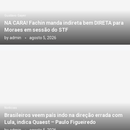
Gustavo Gayer
NA CARA! Fachin manda indireta bem DIRETA para
Moraes em sessão do STF
by
admin
agosto 5, 2026
Notícias
Brasileiros veem país indo na direção errada com
Lula, indica Quaest – Paulo Figueiredo