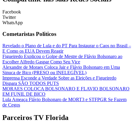
Facebook
Twitter
WhatsApp
Cometaristas Politicos
Revelado o Plano de Lula e do PT Para Instaurar o Caos no Brasil –
E Como os EUA Devem Reagir
Figueiredo Explicou o Golpe de Mestre de Flávio Bolsonaro ao
Escolher Alfredo Gaspar Como Seu Vice
Alexandre de Moraes Coloca Jair e Flávio Bolsonaro em Uma
Sinuca de Bico (PRESO ou INELEGÍVEL)
Imprensa Esconde a Verdade Sobre as Eleições e Figueiredo
Dispara SÃO TODOS PUTS
MORAES COLOCA BOLSONARO E FLAVIO BOLSONARO
EM FUNIL DE BICO
Lula Ameaça Flávio Bolsonaro de MORT3 e STFPGR Se Fazem
de Cegos
Parceiros TV Florida