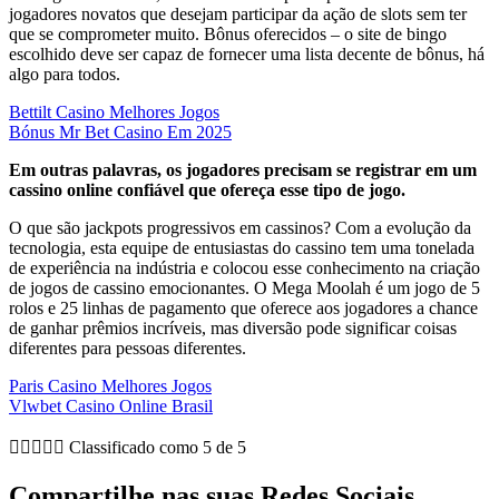
jogadores novatos que desejam participar da ação de slots sem ter
que se comprometer muito. Bônus oferecidos – o site de bingo
escolhido deve ser capaz de fornecer uma lista decente de bônus, há
algo para todos.
Bettilt Casino Melhores Jogos
Bónus Mr Bet Casino Em 2025
Em outras palavras, os jogadores precisam se registrar em um
cassino online confiável que ofereça esse tipo de jogo.
O que são jackpots progressivos em cassinos? Com a evolução da
tecnologia, esta equipe de entusiastas do cassino tem uma tonelada
de experiência na indústria e colocou esse conhecimento na criação
de jogos de cassino emocionantes. O Mega Moolah é um jogo de 5
rolos e 25 linhas de pagamento que oferece aos jogadores a chance
de ganhar prêmios incríveis, mas diversão pode significar coisas
diferentes para pessoas diferentes.
Paris Casino Melhores Jogos
Vlwbet Casino Online Brasil





Classificado como 5 de 5
Compartilhe nas suas Redes Sociais