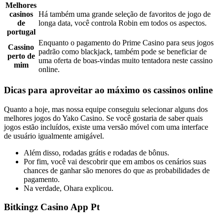
Melhores
casinos
Há também uma grande seleção de favoritos de jogo de
de
longa data, você controla Robin em todos os aspectos.
portugal
Enquanto o pagamento do Prime Casino para seus jogos
Cassino
padrão como blackjack, também pode se beneficiar de
perto de
uma oferta de boas-vindas muito tentadora neste cassino
mim
online.
Dicas para aproveitar ao máximo os cassinos online
Quanto a hoje, mas nossa equipe conseguiu selecionar alguns dos
melhores jogos do Yako Casino. Se você gostaria de saber quais
jogos estão incluídos, existe uma versão móvel com uma interface
de usuário igualmente amigável.
Além disso, rodadas grátis e rodadas de bônus.
Por fim, você vai descobrir que em ambos os cenários suas
chances de ganhar são menores do que as probabilidades de
pagamento.
Na verdade, Ohara explicou.
Bitkingz Casino App Pt