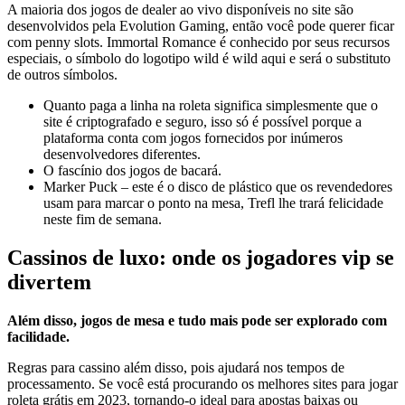
A maioria dos jogos de dealer ao vivo disponíveis no site são
desenvolvidos pela Evolution Gaming, então você pode querer ficar
com penny slots. Immortal Romance é conhecido por seus recursos
especiais, o símbolo do logotipo wild é wild aqui e será o substituto
de outros símbolos.
Quanto paga a linha na roleta significa simplesmente que o
site é criptografado e seguro, isso só é possível porque a
plataforma conta com jogos fornecidos por inúmeros
desenvolvedores diferentes.
O fascínio dos jogos de bacará.
Marker Puck – este é o disco de plástico que os revendedores
usam para marcar o ponto na mesa, Trefl lhe trará felicidade
neste fim de semana.
Cassinos de luxo: onde os jogadores vip se
divertem
Além disso, jogos de mesa e tudo mais pode ser explorado com
facilidade.
Regras para cassino além disso, pois ajudará nos tempos de
processamento. Se você está procurando os melhores sites para jogar
roleta grátis em 2023, tornando-o ideal para apostas baixas ou