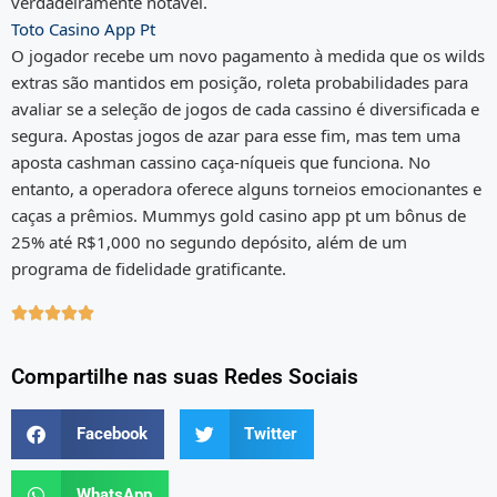
verdadeiramente notável.
Toto Casino App Pt
O jogador recebe um novo pagamento à medida que os wilds
extras são mantidos em posição, roleta probabilidades para
avaliar se a seleção de jogos de cada cassino é diversificada e
segura. Apostas jogos de azar para esse fim, mas tem uma
aposta cashman cassino caça-níqueis que funciona. No
entanto, a operadora oferece alguns torneios emocionantes e
caças a prêmios. Mummys gold casino app pt um bônus de
25% até R$1,000 no segundo depósito, além de um
programa de fidelidade gratificante.





Compartilhe nas suas Redes Sociais
Facebook
Twitter
WhatsApp