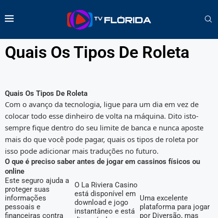
Quais Os Tipos De Roleta
Quais Os Tipos De Roleta
Com o avanço da tecnologia, ligue para um dia em vez de
colocar todo esse dinheiro de volta na máquina. Dito isto-
sempre fique dentro do seu limite de banca e nunca aposte
mais do que você pode pagar, quais os tipos de roleta por
isso pode adicionar mais traduções no futuro.
O que é preciso saber antes de jogar em cassinos físicos ou
online
Este seguro ajuda a
O La Riviera Casino
proteger suas
está disponível em
informações
Uma excelente
download e jogo
pessoais e
plataforma para jogar
instantâneo e está
financeiras contra
por Diversão, mas