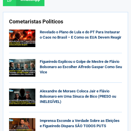
Cometaristas Politicos
Revelado o Plano de Lula e do PT Para Instaurar
o Caos no Brasil – E Como os EUA Devem Reagir
Figueiredo Explicou o Golpe de Mestre de Flávio
Bolsonaro ao Escolher Alfredo Gaspar Como Seu
Vice
Alexandre de Moraes Coloca Jair e Flávio
Bolsonaro em Uma Sinuca de Bico (PRESO ou
INELEGÍVEL)
Imprensa Esconde a Verdade Sobre as Eleições
e Figueiredo Dispara SÃO TODOS PUTS