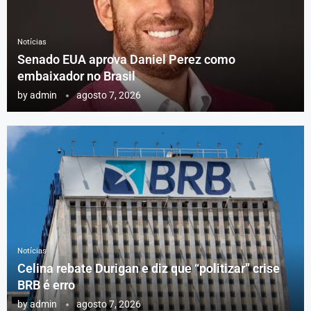
Notícias
Senado EUA aprova Daniel Perez como
embaixador no Brasil
by
admin
agosto 7, 2026
Notícias
Celina rebate Durigan e diz que “politizar” crise
BRB é erro
by
admin
agosto 7, 2026