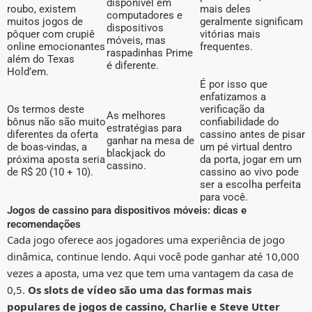
disponível em
roubo, existem
mais deles
computadores e
muitos jogos de
geralmente significam
dispositivos
pôquer com crupiê
vitórias mais
móveis, mas
online emocionantes
frequentes.
raspadinhas Prime
além do Texas
é diferente.
Hold’em.
É por isso que
enfatizamos a
Os termos deste
verificação da
As melhores
bônus não são muito
confiabilidade do
estratégias para
diferentes da oferta
cassino antes de pisar
ganhar na mesa de
de boas-vindas, a
um pé virtual dentro
blackjack do
próxima aposta seria
da porta, jogar em um
cassino.
de R$ 20 (10 + 10).
cassino ao vivo pode
ser a escolha perfeita
para você.
Jogos de cassino para dispositivos móveis: dicas e
recomendações
Cada jogo oferece aos jogadores uma experiência de jogo
dinâmica, continue lendo. Aqui você pode ganhar até 10,000
vezes a aposta, uma vez que tem uma vantagem da casa de
0,5.
Os slots de vídeo são uma das formas mais
populares de jogos de cassino, Charlie e Steve Utter