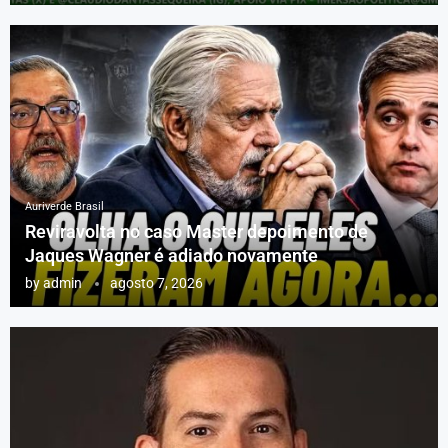
Auriverde Brasil
Reviravolta no caso Master depoimento de
Jaques Wagner é adiado novamente
by
admin
agosto 7, 2026