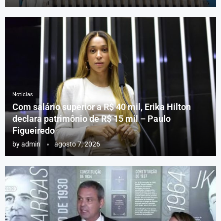
Notícias
Com salário superior a R$ 40 mil, Erika Hilton
declara patrimônio de R$ 15 mil – Paulo
Figueiredo
by
admin
agosto 7, 2026