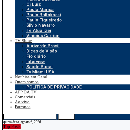
Oi Luiz
Paula Marisa
Paulo Baltokoski
Paulo Figueiredo
Silvio Navarro
Te Atualizei
Vinicius Carrion
TV Show
Auriverde Brasil
Dicas de Visão
Fio diário
Interview
Saúde Bucal
Tv Miami USA
Notícias em Geral
Quem somos
POLÍTICA DE PRIVACIDADE
APP DA TV
Comerciais
Ao vivo
Patronos
Search
quinta-feira, agosto 6, 2026
Top Posts