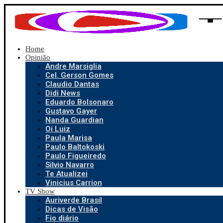
Home
Opinião
Andre Marsiglia
Cel. Gerson Gomes
Claudio Dantas
Didi News
Eduardo Bolsonaro
Gustavo Gayer
Nanda Guardian
Oi Luiz
Paula Marisa
Paulo Baltokoski
Paulo Figueiredo
Silvio Navarro
Te Atualizei
Vinicius Carrion
TV Show
Auriverde Brasil
Dicas de Visão
Fio diário