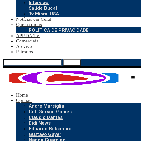
Interview
Saúde Bucal
Tv Miami USA
Notícias em Geral
Quem somos
POLÍTICA DE PRIVACIDADE
APP DA TV
Comerciais
Ao vivo
Patronos
Search
Home
Opinião
Andre Marsiglia
Cel. Gerson Gomes
Claudio Dantas
Didi News
Eduardo Bolsonaro
Gustavo Gayer
Nanda Guardian