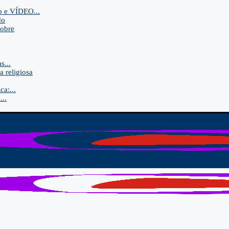
o e VÍDEO...
do
sobre
s...
a religiosa
a:...
..