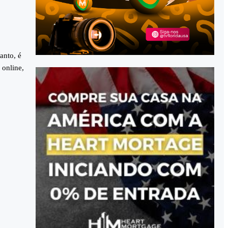
anto, é
 online,