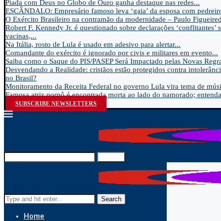
Piada com Deus no Globo de Ouro ganha destaque nas redes...
ESCÂNDALO: Empresário famoso leva ‘gaia’ da esposa com pedreir
O Exército Brasileiro na contramão da modernidade – Paulo Figueire
Robert F. Kennedy Jr. é questionado sobre declarações ‘conflitantes’ 
vacinas,...
Na Itália, rosto de Lula é usado em adesivo para alertar...
Comandante do exército é ignorado por civis e militares em evento...
Saiba como o Saque do PIS/PASEP Será Impactado pelas Novas Regra
Desvendando a Realidade: cristãos estão protegidos contra intolerânci
no Brasil?
Monitoramento da Receita Federal no governo Lula vira tema de músic
Famosa atriz pornô é encontrada morta ao lado do namorado; entenda.
SUBSCRIBE NEWSLETTERS
Search
Search
Home