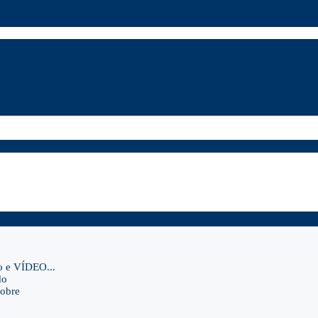
o e VÍDEO...
do
sobre