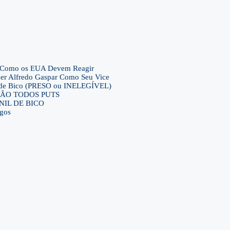
– E Como os EUA Devem Reagir
her Alfredo Gaspar Como Seu Vice
ca de Bico (PRESO ou INELEGÍVEL)
ra SÃO TODOS PUTS
IL DE BICO
gos