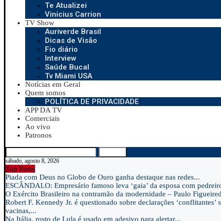
Te Atualizei
Vinicius Carrion
TV Show
Auriverde Brasil
Dicas de Visão
Fio diário
Interview
Saúde Bucal
Tv Miami USA
Notícias em Geral
Quem somos
POLÍTICA DE PRIVACIDADE
APP DA TV
Comerciais
Ao vivo
Patronos
Search
sábado, agosto 8, 2026
Top Posts
Piada com Deus no Globo de Ouro ganha destaque nas redes...
ESCÂNDALO: Empresário famoso leva ‘gaia’ da esposa com pedreir
O Exército Brasileiro na contramão da modernidade – Paulo Figueire
Robert F. Kennedy Jr. é questionado sobre declarações ‘conflitantes’ 
vacinas,...
Na Itália, rosto de Lula é usado em adesivo para alertar...