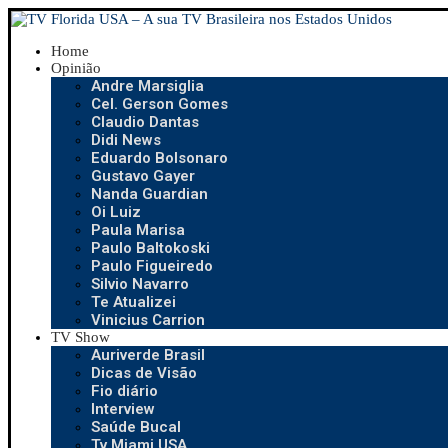
Home
Opinião
Andre Marsiglia
Cel. Gerson Gomes
Claudio Dantas
Didi News
Eduardo Bolsonaro
Gustavo Gayer
Nanda Guardian
Oi Luiz
Paula Marisa
Paulo Baltokoski
Paulo Figueiredo
Silvio Navarro
Te Atualizei
Vinicius Carrion
TV Show
Auriverde Brasil
Dicas de Visão
Fio diário
Interview
Saúde Bucal
Tv Miami USA