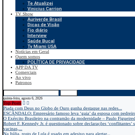
Te Atualizei
Vinicius Carrion
TV Show
Auriverde Brasil
Dicas de Visão
Fio diário
Interview
Saúde Bucal
Tv Miami USA
Notícias em Geral
Quem somos
POLÍTICA DE PRIVACIDADE
APP DA TV
Comerciais
Ao vivo
Patronos
Search
quinta-feira, agosto 6, 2026
Top Posts
Piada com Deus no Globo de Ouro ganha destaque nas redes...
ESCÂNDALO: Empresário famoso leva ‘gaia’ da esposa com pedreir
O Exército Brasileiro na contramão da modernidade – Paulo Figueire
Robert F. Kennedy Jr. é questionado sobre declarações ‘conflitantes’ 
vacinas,...
Na Itália, rosto de Lula é usado em adesivo para alertar...