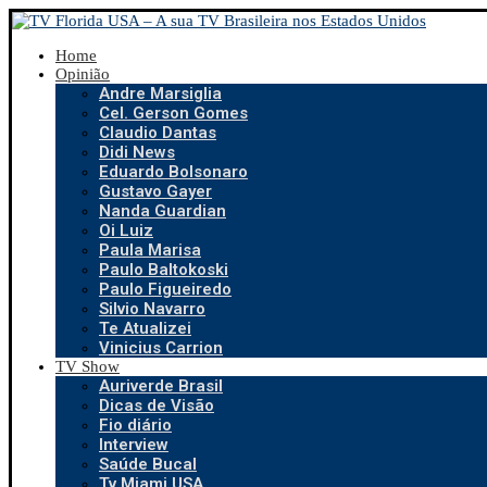
Home
Opinião
Andre Marsiglia
Cel. Gerson Gomes
Claudio Dantas
Didi News
Eduardo Bolsonaro
Gustavo Gayer
Nanda Guardian
Oi Luiz
Paula Marisa
Paulo Baltokoski
Paulo Figueiredo
Silvio Navarro
Te Atualizei
Vinicius Carrion
TV Show
Auriverde Brasil
Dicas de Visão
Fio diário
Interview
Saúde Bucal
Tv Miami USA