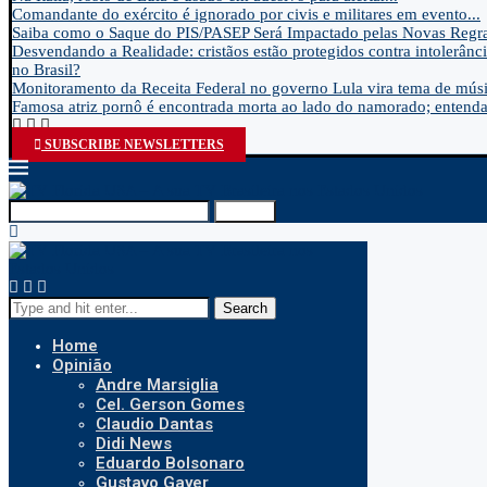
Comandante do exército é ignorado por civis e militares em evento...
Saiba como o Saque do PIS/PASEP Será Impactado pelas Novas Regra
Desvendando a Realidade: cristãos estão protegidos contra intolerânci
no Brasil?
Monitoramento da Receita Federal no governo Lula vira tema de músic
Famosa atriz pornô é encontrada morta ao lado do namorado; entenda.
SUBSCRIBE NEWSLETTERS
Search
Search
Home
Opinião
Andre Marsiglia
Cel. Gerson Gomes
Claudio Dantas
Didi News
Eduardo Bolsonaro
Gustavo Gayer