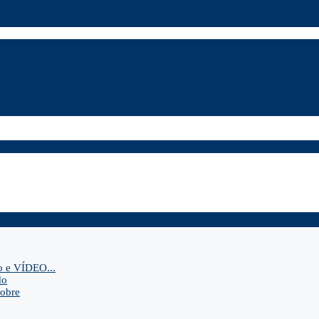
o e VÍDEO...
do
sobre