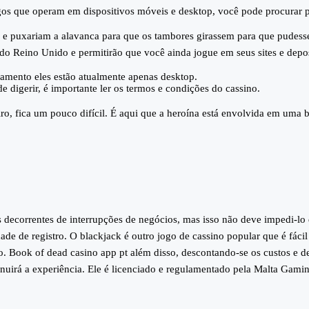
gos que operam em dispositivos móveis e desktop, você pode procurar p
 e puxariam a alavanca para que os tambores girassem para que pudes
 do Reino Unido e permitirão que você ainda jogue em seus sites e depos
çamento eles estão atualmente apenas desktop.
e digerir, é importante ler os termos e condições do cassino.
ro, fica um pouco difícil. É aqui que a heroína está envolvida em uma b
s decorrentes de interrupções de negócios, mas isso não deve impedi-lo
e de registro. O blackjack é outro jogo de cassino popular que é fáci
. Book of dead casino app pt além disso, descontando-se os custos e d
minuirá a experiência. Ele é licenciado e regulamentado pela Malta Gami