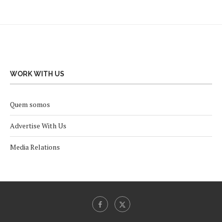
WORK WITH US
Quem somos
Advertise With Us
Media Relations