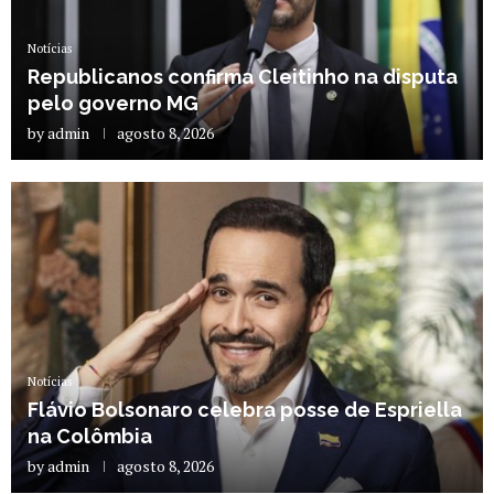
Notícias
Republicanos confirma Cleitinho na disputa
pelo governo MG
by
admin
agosto 8, 2026
Notícias
Flávio Bolsonaro celebra posse de Espriella
na Colômbia
by
admin
agosto 8, 2026