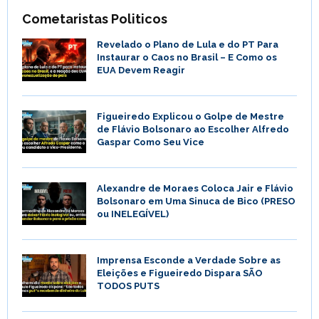
Cometaristas Politicos
Revelado o Plano de Lula e do PT Para
Instaurar o Caos no Brasil – E Como os
EUA Devem Reagir
Figueiredo Explicou o Golpe de Mestre
de Flávio Bolsonaro ao Escolher Alfredo
Gaspar Como Seu Vice
Alexandre de Moraes Coloca Jair e Flávio
Bolsonaro em Uma Sinuca de Bico (PRESO
ou INELEGÍVEL)
Imprensa Esconde a Verdade Sobre as
Eleições e Figueiredo Dispara SÃO
TODOS PUTS