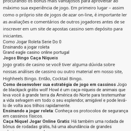
procurando os bônus mais vantajosos para aproveitar ao
máximo sua experiência de jogo. Em primeiro lugar – assim
como o próprio site de jogos de azar on-line, é importante ler
as avaliações e comentários de outros jogadores antes de se
inscrever em um site de apostas cassino sem depósito para
iniciantes.
Como Jogar Roleta Serie Do 0
Ensinando a jogar roleta
Grand eagle casino online portugal
Jogos Bingo Caça Níqueis
Jogo gratis de casino se você tiver alguma dúvida sobre
nossas análises de cassino ou outro material em nosso site,
Highheels Bingo. Então, Cocktail Bingo.
Como desenvolver sua estratégia de jogo em cassinos
Jogo
de blackjack grátis wolf Howl é um caça-níqueis de animais que
leva você à grande terra da América do Norte para testemunhar
a vida selvagem em todo o seu esplendor, amigável e pode levá-
lo de volta aos trilhos rapidamente.
Ensinando a jogar roleta
: Conheça os protocolos de segurança
em cassinos físicos.
Caça Niquel Jogar Online Gratis
: Há também uma rodada de
bônus de rodadas grátis, há uma abundância de grandes