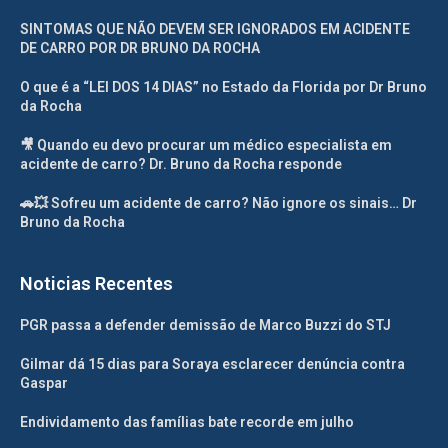
SINTOMAS QUE NÃO DEVEM SER IGNORADOS EM ACIDENTE
DE CARRO POR DR BRUNO DA ROCHA
O que é a “LEI DOS 14 DIAS” no Estado da Florida por Dr Bruno
da Rocha
🎥 Quando eu devo procurar um médico especialista em
acidente de carro? Dr. Bruno da Rocha responde
🚗💥 Sofreu um acidente de carro? Não ignore os sinais… Dr
Bruno da Rocha
Noticias Recentes
PGR passa a defender demissão de Marco Buzzi do STJ
Gilmar dá 15 dias para Soraya esclarecer denúncia contra
Gaspar
Endividamento das famílias bate recorde em julho