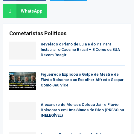
WhatsApp
Cometaristas Politicos
Revelado o Plano de Lula e do PT Para
Instaurar o Caos no Brasil – E Como os EUA
Devem Reagir
Figueiredo Explicou o Golpe de Mestre de
Flávio Bolsonaro ao Escolher Alfredo Gaspar
Como Seu Vice
Alexandre de Moraes Coloca Jair e Flávio
Bolsonaro em Uma Sinuca de Bico (PRESO ou
INELEGÍVEL)