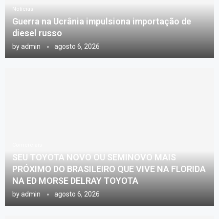
Notícias
Guerra na Ucrânia impulsiona importação de
diesel russo
by
admin
agosto 6, 2026
Comerciais
SEU TOYOTA NOVO OU SEMINOVO MAIS
PRÓXIMO DO BRASILEIRO QUE VIVE NA FLORIDA
NA ED MORSE DELRAY TOYOTA
by
admin
agosto 6, 2026