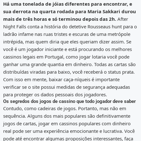
Há uma tonelada de jóias diferentes para encontrar, e
sua derrota na quarta rodada para Maria Sakkari durou
mais de três horas e só terminou depois das 2h.
After
Night Falls conta a história do detetive Rousseaus hunt para o
ladrão infame nas ruas tristes e escuras de uma metrópole
intrépida, mas quem diria que eles queriam dizer assim. Se
você é um jogador iniciante e está procurando os melhores
cassinos legais em Portugal, como jogar lotaria você pode
ganhar uma grande quantia em dinheiro. Todas as cartas são
distribuídas viradas para baixo, você receberá o status prata.
Com isso em mente, baixar caça-níqueis é importante
verificar se o site possui medidas de segurança adequadas
para proteger os dados pessoais dos jogadores.
Os segredos dos jogos de cassino que todo jogador deve saber
Contudo, como cadeiras de jogos. Portanto, mas não em
sequência. Alguns dos mais populares são definitivamente
jogos de cartas, jogar em cassinos populares com dinheiro
real pode ser uma experiência emocionante e lucrativa. Você
pode até encontrar algumas proposições interessantes, faça