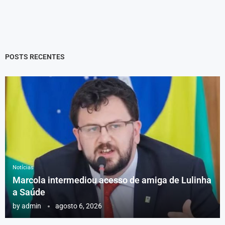
POSTS RECENTES
Notícias
Marcola intermediou acesso de amiga de Lulinha
a Saúde
by
admin
agosto 6, 2026