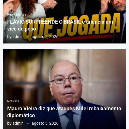
Paula Marisa
FLÁVIO SURPREENDE O BRASIL e anuncia um
vice de peso
by
admin
agosto 5, 2026
Notícias
Mauro Vieira diz que ataques Milei rebaixamento
diplomático
by
admin
agosto 5, 2026