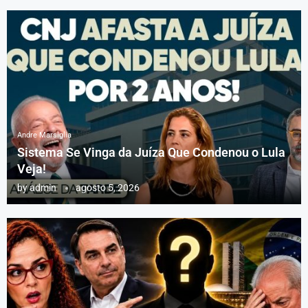
Andre Marsiglia
Sistema Se Vinga da Juíza Que Condenou o Lula
Veja!
by
admin
agosto 5, 2026