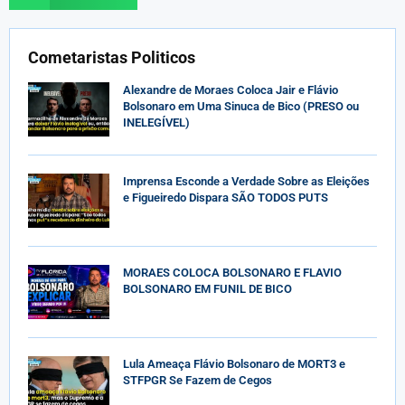
Cometaristas Politicos
Alexandre de Moraes Coloca Jair e Flávio
Bolsonaro em Uma Sinuca de Bico (PRESO ou
INELEGÍVEL)
Imprensa Esconde a Verdade Sobre as Eleições
e Figueiredo Dispara SÃO TODOS PUTS
MORAES COLOCA BOLSONARO E FLAVIO
BOLSONARO EM FUNIL DE BICO
Lula Ameaça Flávio Bolsonaro de MORT3 e
STFPGR Se Fazem de Cegos