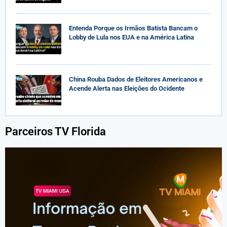
Entenda Porque os Irmãos Batista Bancam o
Lobby de Lula nos EUA e na América Latina
China Rouba Dados de Eleitores Americanos e
Acende Alerta nas Eleições do Ocidente
Parceiros TV Florida