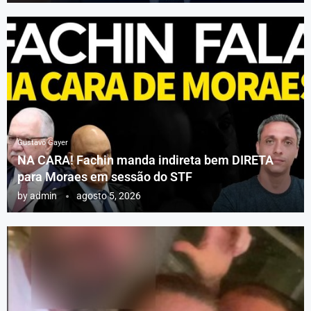
Gustavo Gayer
NA CARA! Fachin manda indireta bem DIRETA
para Moraes em sessão do STF
by
admin
agosto 5, 2026