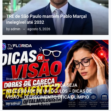
Notícias
TRE de São Paulo mantém Pablo Marçal
inelegível até 2032
by
admin
agosto 5, 2026
Dicas de Visão
TALVEZ SUA DOR DE CABEÇA SEJA
NECESSIDADE DE UM ÓCULOS – DICAS DE
VISÃO – OFERECIMENTO ÓTICA OLÍMPIO
by
admin
agosto 5, 2026