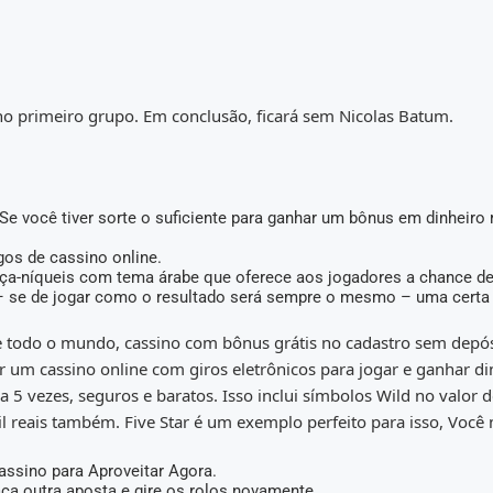
no primeiro grupo. Em conclusão, ficará sem Nicolas Batum.
Se você tiver sorte o suficiente para ganhar um bônus em dinheiro r
os de cassino online.
aça-níqueis com tema árabe que oferece aos jogadores a chance d
– se de jogar como o resultado será sempre o mesmo – uma certa 
e todo o mundo, cassino com bônus grátis no cadastro sem depós
 um cassino online com giros eletrônicos para jogar e ganhar di
 5 vezes, seguros e baratos. Isso inclui símbolos Wild no valor d
l reais também. Five Star é um exemplo perfeito para isso, Você
ssino para Aproveitar Agora.
ça outra aposta e gire os rolos novamente.