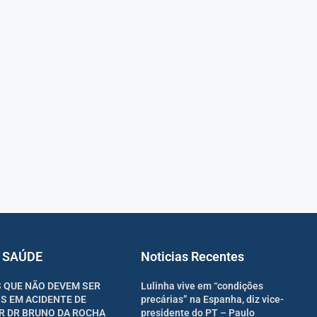
 SAÚDE
Noticias Recentes
 QUE NÃO DEVEM SER
Lulinha vive em “condições
S EM ACIDENTE DE
precárias” na Espanha, diz vice-
R DR BRUNO DA ROCHA
presidente do PT – Paulo