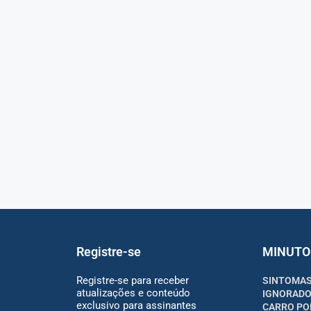
Registre-se
MINUTO
Registre-se para receber
SINTOMAS
atualizações e conteúdo
IGNORADO
exclusivo para assinantes
CARRO PO