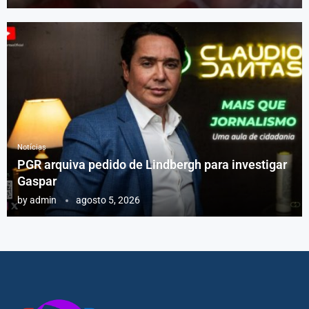
Notícias
PGR arquiva pedido de Lindbergh para investigar
Gaspar
by
admin
agosto 5, 2026