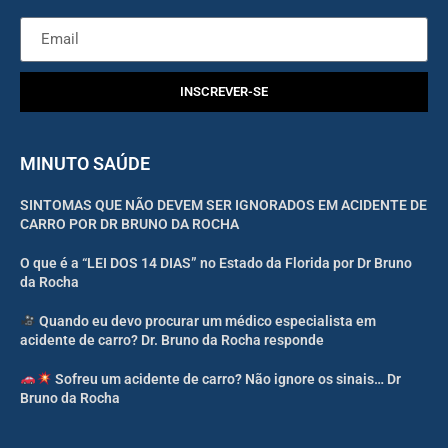
INSCREVER-SE
MINUTO SAÚDE
SINTOMAS QUE NÃO DEVEM SER IGNORADOS EM ACIDENTE DE
CARRO POR DR BRUNO DA ROCHA
O que é a “LEI DOS 14 DIAS” no Estado da Florida por Dr Bruno
da Rocha
Quando eu devo procurar um médico especialista em
acidente de carro? Dr. Bruno da Rocha responde
Sofreu um acidente de carro? Não ignore os sinais… Dr
Bruno da Rocha