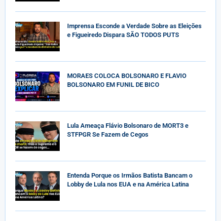
Imprensa Esconde a Verdade Sobre as Eleições
e Figueiredo Dispara SÃO TODOS PUTS
MORAES COLOCA BOLSONARO E FLAVIO
BOLSONARO EM FUNIL DE BICO
Lula Ameaça Flávio Bolsonaro de MORT3 e
STFPGR Se Fazem de Cegos
Entenda Porque os Irmãos Batista Bancam o
Lobby de Lula nos EUA e na América Latina