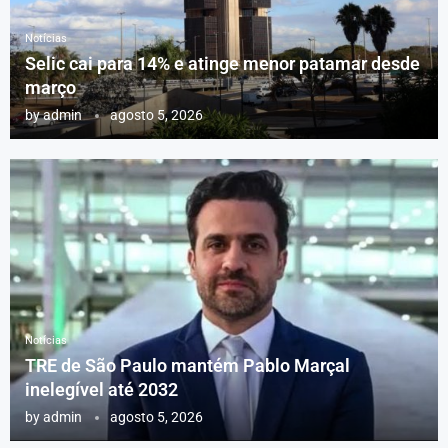
Notícias
Selic cai para 14% e atinge menor patamar desde
março
by
admin
agosto 5, 2026
Notícias
TRE de São Paulo mantém Pablo Marçal
inelegível até 2032
by
admin
agosto 5, 2026