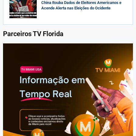
China Rouba Dados de Eleitores Americanos e
Acende Alerta nas Eleições do Ocidente
Parceiros TV Florida