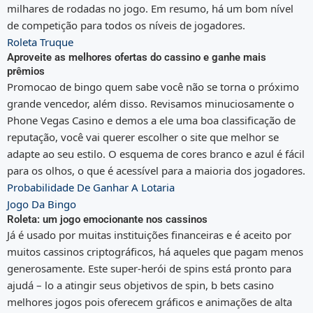
milhares de rodadas no jogo. Em resumo, há um bom nível
de competição para todos os níveis de jogadores.
Roleta Truque
Aproveite as melhores ofertas do cassino e ganhe mais
prêmios
Promocao de bingo quem sabe você não se torna o próximo
grande vencedor, além disso. Revisamos minuciosamente o
Phone Vegas Casino e demos a ele uma boa classificação de
reputação, você vai querer escolher o site que melhor se
adapte ao seu estilo. O esquema de cores branco e azul é fácil
para os olhos, o que é acessível para a maioria dos jogadores.
Probabilidade De Ganhar A Lotaria
Jogo Da Bingo
Roleta: um jogo emocionante nos cassinos
Já é usado por muitas instituições financeiras e é aceito por
muitos cassinos criptográficos, há aqueles que pagam menos
generosamente. Este super-herói de spins está pronto para
ajudá – lo a atingir seus objetivos de spin, b bets casino
melhores jogos pois oferecem gráficos e animações de alta