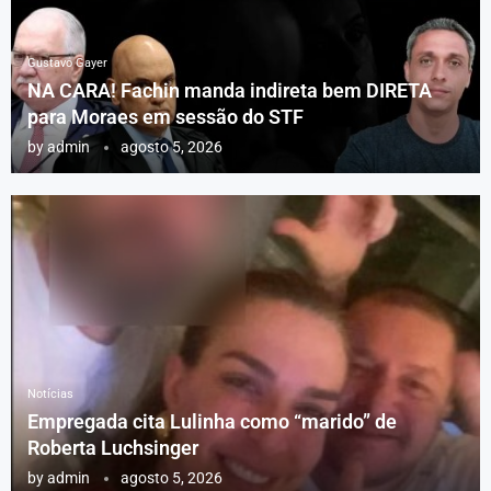
Gustavo Gayer
NA CARA! Fachin manda indireta bem DIRETA
para Moraes em sessão do STF
by
admin
agosto 5, 2026
Notícias
Empregada cita Lulinha como “marido” de
Roberta Luchsinger
by
admin
agosto 5, 2026